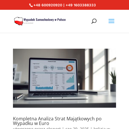
+48 600920920 | +49 1603388333
Kompletna Analiza Strat Majątkowych po
Wypadku w Euro
utworzone przez
ekspert
|
cze 29, 2025
|
kolizja w