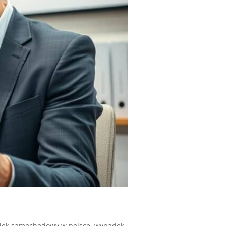
ek samochodowy w polsce
,
wypadek-