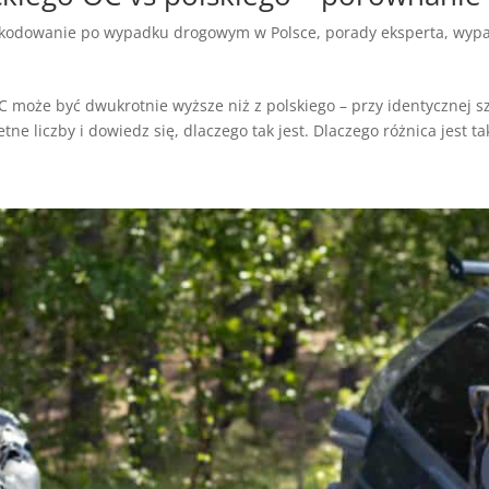
kodowanie po wypadku drogowym w Polsce
,
porady eksperta
,
wypa
 może być dwukrotnie wyższe niż z polskiego – przy identycznej sz
e liczby i dowiedz się, dlaczego tak jest. Dlaczego różnica jest tak