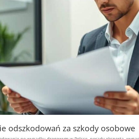
nie odszkodowań za szkody osobowe
odowanie po wypadku drogowym w Polsce
,
porady eksperta
,
wypad