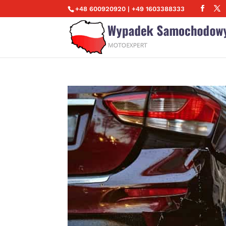
+48 600920920 | +49 1603388333