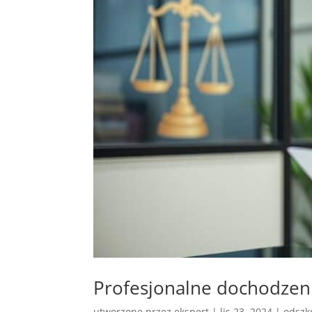
Profesjonalne dochodze
utworzone przez
ekspert
|
lis 23, 2024
|
odszk