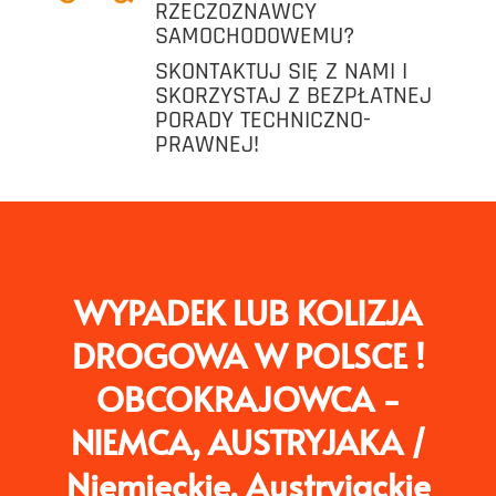
RZECZOZNAWCY
SAMOCHODOWEMU?
SKONTAKTUJ SIĘ Z NAMI I
SKORZYSTAJ Z BEZPŁATNEJ
PORADY TECHNICZNO-
PRAWNEJ!
WYPADEK LUB KOLIZJA
DROGOWA W POLSCE !
OBCOKRAJOWCA -
NIEMCA, AUSTRYJAKA /
Niemieckie, Austryjackie