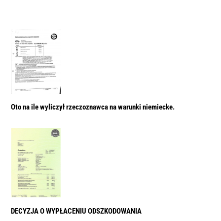
Oto na ile wyliczył rzeczoznawca na warunki niemiecke.
DECYZJA O WYPŁACENIU ODSZKODOWANIA