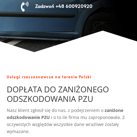

Zadzwoń +48 600920920
Uslugi rzeczoznawcze na terenie Polski
DOPŁATA DO ZANIŻONEGO
ODSZKODOWANIA PZU
Nasz klient zgłosił się do nas, z podejrzeniem o
zaniżone
odszkodowanie PZU
i o to ile firma mu zaproponowała. Z
oczywistych względów wszystkie dane wrażliwe zostały
wymazane.