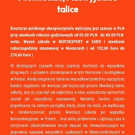
talice
Kosztorys polskiego ubezpieczyciela wyliczyny jest zawsze w PLN
przy stawkach roboczo-godzinowych od 55.00 PLN do 80.00 PLN
netto. Wycen szkode w MOTOEXPERT w EURO i stawkami
roboczogodziny stosowanej w Niemczech ( od 132,00 Euro do
270,60 Euro )
W dzisiejszych czasach coraz częściej dochodzi do wypadków
drogowych z udziałem obcokrajowca w tym Niemcow i Austryjakow
w Polsce. Kiedy ulegniemy takiemu wypadkowi jesteśmy najczęściej
bardzo zagubieni nie wiedząc jak rozpocząć proces likwidacji takiej
szkody, aby jej czas był jak najkrótszy a nasz uszkodzony samochód
został jak najszybciej naprawiony. Niestety bardzo często
popełniamy na samym początku błędy, które nie dość, że wydłużają
w nieskończoność proces likwidacji szkody po wypadku
komunikacyjnym w Polsce. Jest wielu problemów i zajmują czas a
otrzymane odszkodowanie może okazać się niewystarczające na
poprawna naprawę wszystkich uszkodzeń w Niemczech/Austrii w