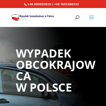
+48 600920920 | +49 1603388333
WYPADEK
OBCOKRAJOW
CA
W POLSCE