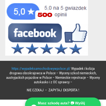
https://wypadeksamochodowywpolsce.pl/
Wypadek i kolizja
drogowa obcokrajowca w Polsce – Wyceny szkod niemieckich,
austryjackich pojazdow w Polsce – Niemieckie rejestracje – Wyceny
autokasko i z OC sprawcy –
NIE CZEKAJ – ZAPYTAJ EKSPERTA !
Masz szkodę auta? 📷 Wyślij