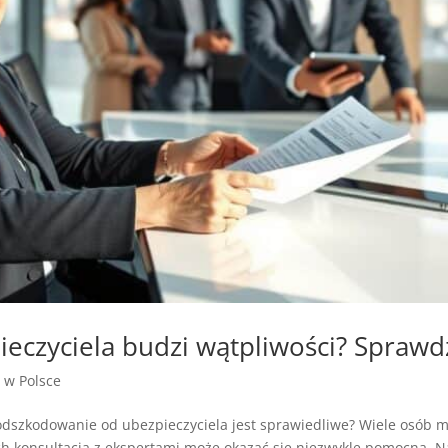
zyciela budzi wątpliwości? Sprawdź 
a w Polsce
 odszkodowanie od ubezpieczyciela jest sprawiedliwe? Wiele osób 
h konsultacja z ekspertami może okazać się niezwykle pomocna. Na