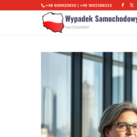
+48 600920920 | +49 1603388333