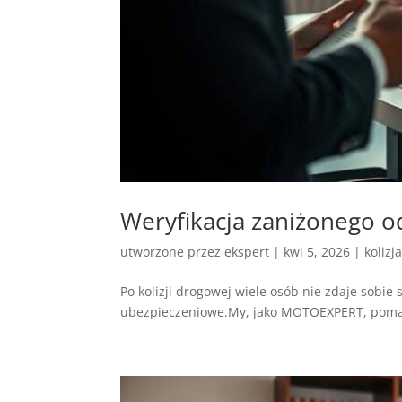
Weryfikacja zaniżonego
utworzone przez
ekspert
|
kwi 5, 2026
|
kolizj
Po kolizji drogowej wiele osób nie zdaje sobi
ubezpieczeniowe.My, jako MOTOEXPERT, pomaga