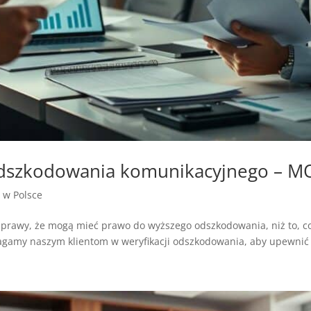
 odszkodowania komunikacyjnego – 
a w Polsce
e sprawy, że mogą mieć prawo do wyższego odszkodowania, niż to, c
my naszym klientom w weryfikacji odszkodowania, aby upewnić si