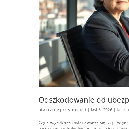
Odszkodowanie od ubezpiec
utworzone przez
ekspert
|
kwi 6, 2026
|
kolizj
Czy kiedykolwiek zastanawiałeś się, czy Twoje
uzyskiwania odszkodowania.W takich sytuacjac