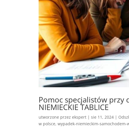
Pomoc specjalistów prz
NIEMIECKIE TABLICE
utworzone przez
ekspert
|
sie 11, 2024
|
Odszk
w polsce
,
wypadek-niemieckim-samochodem-w