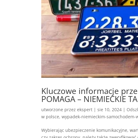
Kluczowe informacje pr
POMAGA – NIEMIECKIE TA
utworzone przez
ekspert
|
sie 10, 2024
|
Odszk
w polsce
,
wypadek-niemieckim-samochodem-w
Wybierając ubezpieczenie komunikacyjne, warto
czy zakres ochrony, należy także zweryfikowa