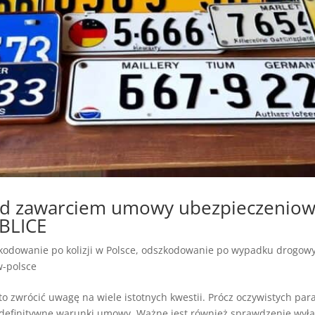
zed zawarciem umowy ubezpieczenio
BLICE
odowanie po kolizji w Polsce
,
odszkodowanie po wypadku drogowy
-polsce
 zwrócić uwagę na wiele istotnych kwestii. Prócz oczywistych para
ć definitywne warunki umowy. Ważne jest również sprawdzenie wyłą