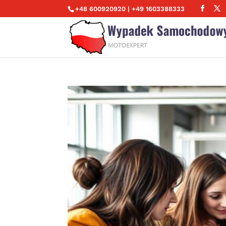
+48 600920920 | +49 1603388333