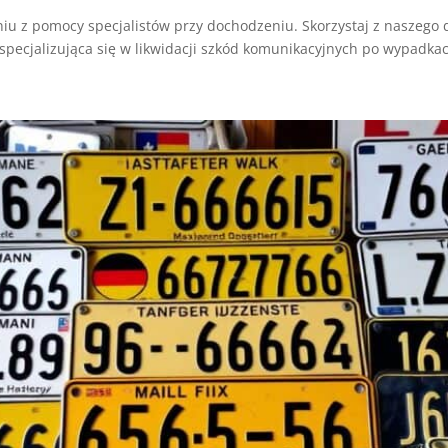
iu z pomocy specjalistów przy dochodzeniu. Skorzystaj z naszego 
ecjalizująca się w likwidacji szkód komunikacyjnych po wypadkac