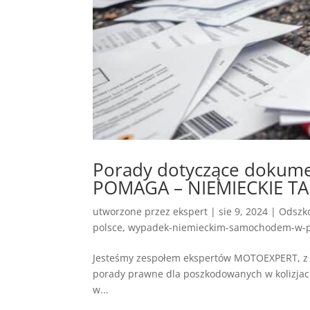
Porady dotyczące dokum
POMAGA – NIEMIECKIE TA
utworzone przez
ekspert
|
sie 9, 2024
|
Odszko
polsce
,
wypadek-niemieckim-samochodem-w-p
Jesteśmy zespołem ekspertów MOTOEXPERT, z
porady prawne dla poszkodowanych w kolizja
w...