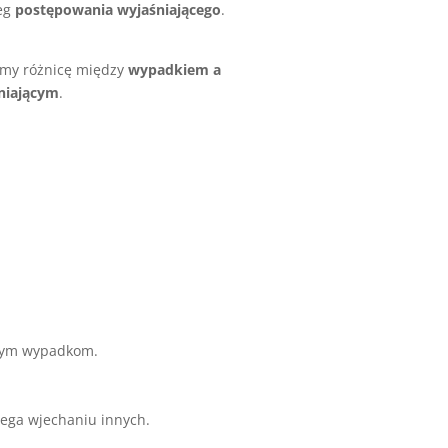
ieg
postępowania wyjaśniającego
.
my różnicę między
wypadkiem a
niającym
.
jnym wypadkom.
iega wjechaniu innych.