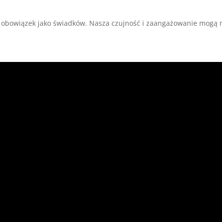
z obowiązek jako świadków. Nasza czujność i zaangażowanie mogą 