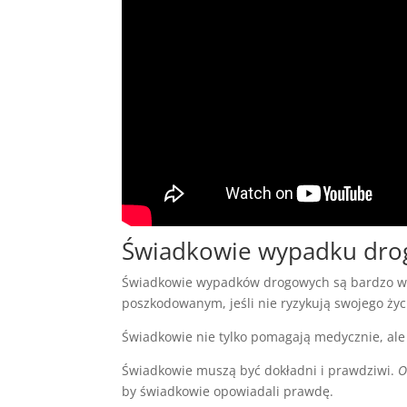
Świadkowie wypadku dro
Świadkowie wypadków drogowych są bardzo ważni
poszkodowanym, jeśli nie ryzykują swojego ż
Świadkowie nie tylko pomagają medycznie, ale
Świadkowie muszą być dokładni i prawdziwi.
O
by świadkowie opowiadali prawdę.