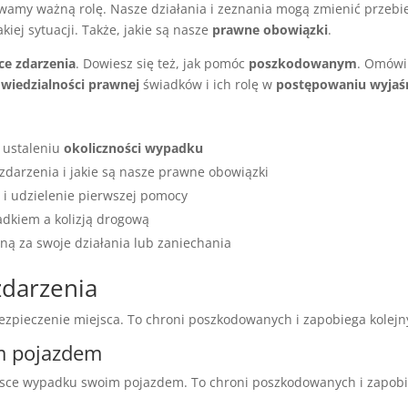
amy ważną rolę. Nasze działania i zeznania mogą zmienić przeb
kiej sytuacji. Także, jakie są nasze
prawne obowiązki
.
ce zdarzenia
. Dowiesz się też, jak pomóc
poszkodowanym
. Omówi
wiedzialności prawnej
świadków i ich rolę w
postępowaniu wyjaś
 ustaleniu
okoliczności wypadku
zdarzenia i jakie są nasze prawne obowiązki
 i udzielenie pierwszej pomocy
adkiem a kolizją drogową
ą za swoje działania lub zaniechania
zdarzenia
abezpieczenie miejsca. To chroni poszkodowanych i zapobiega kole
m pojazdem
ejsce wypadku swoim pojazdem. To chroni poszkodowanych i zapob