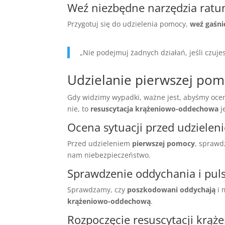
Weź niezbędne narzędzia ratu
Przygotuj się do udzielenia pomocy,
weź gaśni
„Nie podejmuj żadnych działań, jeśli czuje
Udzielanie pierwszej po
Gdy widzimy wypadki, ważne jest, abyśmy oce
nie, to
resuscytacja krążeniowo-oddechowa
j
Ocena sytuacji przed udziele
Przed udzieleniem
pierwszej pomocy
, sprawd
nam niebezpieczeństwo.
Sprawdzenie oddychania i pul
Sprawdzamy, czy
poszkodowani
oddychają
i 
krążeniowo-oddechową
.
Rozpoczęcie resuscytacji krą