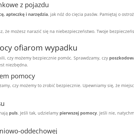
nkowe z pojazdu
cę, apteczkę i narzędzia
, jak nóż do cięcia pasów. Pamiętaj o ostro
sz, że możesz narazić się na niebezpieczeństwo. Twoje bezpieczeńs
mocy ofiarom wypadku
nili, czy możemy bezpiecznie pomóc. Sprawdzamy, czy
poszkodow
est niezbędna.
niem pomocy
zamy, czy możemy to zrobić bezpiecznie. Upewniamy się, że miejsc
su
mają
puls
. Jeśli tak, udzielamy
pierwszej pomocy
. Jeśli nie, natyc
żeniowo-oddechowej