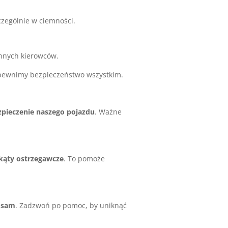
czególnie w ciemności.
innych kierowców.
zapewnimy bezpieczeństwo wszystkim.
zpieczenie naszego pojazdu
. Ważne
jkąty ostrzegawcze
. To pomoże
ć sam
. Zadzwoń po pomoc, by uniknąć