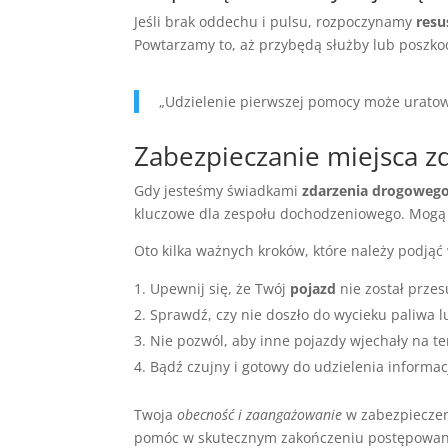
Jeśli brak oddechu i pulsu, rozpoczynamy
resu
Powtarzamy to, aż przybędą służby lub poszk
„Udzielenie pierwszej pomocy może uratowa
Zabezpieczanie miejsca zd
Gdy jesteśmy świadkami
zdarzenia drogoweg
kluczowe dla zespołu dochodzeniowego. Mogą 
Oto kilka ważnych kroków, które należy podjąć w
Upewnij się, że Twój
pojazd
nie został przes
Sprawdź, czy nie doszło do wycieku paliwa l
Nie pozwól, aby inne pojazdy wjechały na t
Bądź czujny i gotowy do udzielenia informac
Twoja
obecność i zaangażowanie
w zabezpieczen
pomóc w skutecznym zakończeniu postępowani