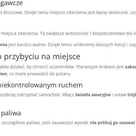
zegawcze
t kluczowe. Dzięki temu miejsce zdarzenia jest lepiej widoczne, sz
miejsca zdarzenia. To zwiększa widoczność i bezpieczeństwo dla 
enia
jest bardzo ważne. Dzięki temu unikniemy dalszych kolizji i 
o przybyciu na miejsce
ko działać, by chronić uczestników. Pierwszym krokiem jest
zabe
liwo
, co może prowadzić do pożaru.
d niekontrolowanym ruchem
jszybciej zatrzymać samochód. Włącz
światła awaryjne
i ustaw
tró
 paliwa
 szczególnie paliwa. Jeśli zauważysz wyciek,
nie próbuj go usuwa