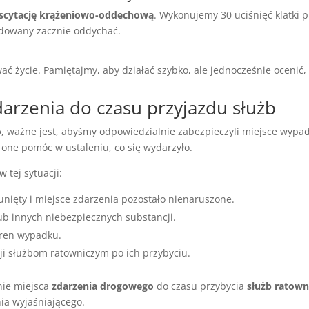
scytację krążeniowo-oddechową
. Wykonujemy 30 uciśnięć klatki p
odowany zacznie oddychać.
ć życie. Pamiętajmy, aby działać szybko, ale jednocześnie ocenić,
arzenia do czasu przyjazdu służb
o
, ważne jest, abyśmy odpowiedzialnie zabezpieczyli miejsce wypa
one pomóc w ustaleniu, co się wydarzyło.
 tej sytuacji:
unięty i miejsce zdarzenia pozostało nienaruszone.
ub innych niebezpiecznych substancji.
eren wypadku.
ji służbom ratowniczym po ich przybyciu.
ie miejsca
zdarzenia drogowego
do czasu przybycia
służb ratown
a wyjaśniającego.