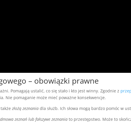
gowego – obowiązki prawne
. Pomagają ustalić, co się stało i kto jest winny. Zgodnie z
prze
ycia. Nie pomaganie może mieć poważne konsekwencje.
 także
złożą zeznania
dla służb. Ich słowa mogą bardzo pomóc w ustale
dmowa zeznań lub fałszywe zeznania
to przestępstwo. Może to skończy