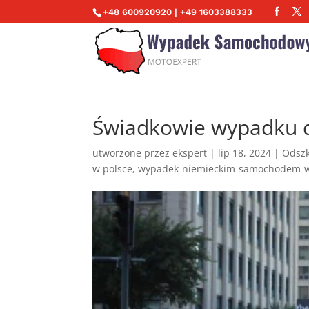
+48 600920920 | +49 1603388333
Świadkowie wypadku d
utworzone przez
ekspert
|
lip 18, 2024
|
Odszk
w polsce
,
wypadek-niemieckim-samochodem-w