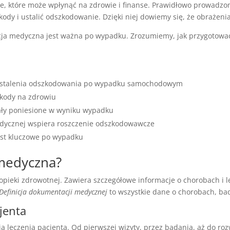
 które może wpłynąć na zdrowie i finanse. Prawidłowo prowadzo
ody i ustalić odszkodowanie. Dzięki niej dowiemy się, że obrażen
cja medyczna jest ważna po wypadku. Zrozumiemy, jak przygotować
 ustalenia odszkodowania po wypadku samochodowym
zkody na zdrowiu
ały poniesione w wyniku wypadku
dycznej wspiera roszczenie odszkodowawcze
st kluczowe po wypadku
 medyczna?
ieki zdrowotnej. Zawiera szczegółowe informacje o chorobach i l
Definicja dokumentacji medycznej
to wszystkie dane o chorobach, bad
cjenta
ia leczenia pacjenta. Od pierwszej wizyty, przez badania, aż do r