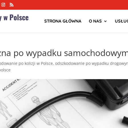
STRONA GŁÓWNA
O NAS
USŁUG
zna po wypadku samochodowy
dowanie po kolizji w Polsce
,
odszkodowanie po wypadku drogowym
olsce