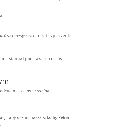
a.
lacówek medycznych
to zabezpieczenie
tem i stanowi podstawę do oceny
wym
kodowania.
Pełna i rzetelna
cji, aby ocenić naszą szkodę. Pełna
.