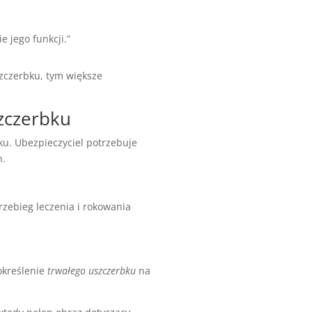
 jego funkcji.”
zczerbku, tym większe
zczerbku
ku. Ubezpieczyciel potrzebuje
h.
rzebieg leczenia i rokowania
określenie
trwałego uszczerbku
na