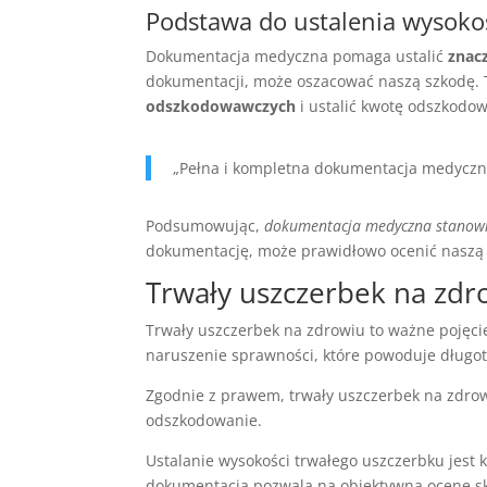
Podstawa do ustalenia wysoko
Dokumentacja medyczna pomaga ustalić
znac
dokumentacji, może oszacować naszą szkodę. 
odszkodowawczych
i ustalić kwotę odszkodow
„Pełna i kompletna dokumentacja medyczna
Podsumowując,
dokumentacja medyczna stanowi
dokumentację, może prawidłowo ocenić naszą 
Trwały uszczerbek na zdr
Trwały uszczerbek na zdrowiu to ważne poję
naruszenie sprawności, które powoduje długotr
Zgodnie z prawem,
trwały uszczerbek na zdro
odszkodowanie.
Ustalanie wysokości trwałego uszczerbku jest 
dokumentacja pozwala na obiektywną ocenę s