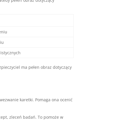
wtedy pełen obraz dotyczący
eniu
iu
listycznych
ieczyciel ma pełen obraz dotyczący
 wezwanie karetki. Pomaga ona ocenić
ecept, zleceń badań. To pomoże w