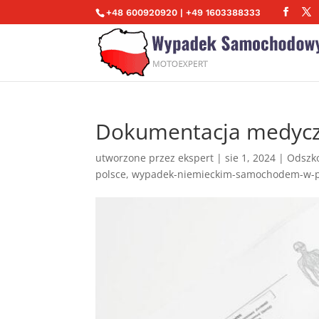
+48 600920920 | +49 1603388333
Dokumentacja medyc
utworzone przez
ekspert
|
sie 1, 2024
|
Odszko
polsce
,
wypadek-niemieckim-samochodem-w-p