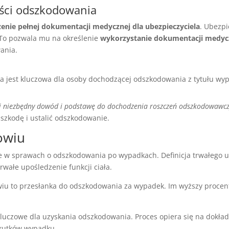
ści odszkodowania
zenie pełnej dokumentacji medycznej dla ubezpieczyciela
. Ubezpi
To pozwala mu na określenie
wykorzystanie dokumentacji medycz
ania.
 jest kluczowa dla osoby dochodzącej odszkodowania z tytułu wy
 niezbędny dowód i podstawę do dochodzenia roszczeń odszkodowawc
szkodę i ustalić odszkodowanie.
owiu
cie w sprawach o odszkodowania po wypadkach.
Definicja trwałego 
wałe upośledzenie funkcji ciała.
wiu
to przesłanka do odszkodowania za wypadek. Im wyższy procen
kluczowe dla
uzyskania odszkodowania
. Proces opiera się na dokł
kutków wypadku.