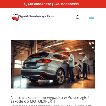
+48 600920920 | +49 1603388333
Nie trać czasu — po wypadku w Polsce zgłoś
szkodę do MOTOEXPERT!
utworzone przez
ekspert
|
paź 31, 2025
|
kolizja w