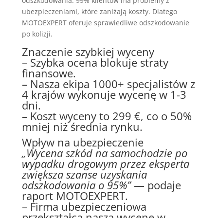
odszkodowania. 99% klientów ma problemy z
ubezpieczeniami, które zaniżają koszty. Dlatego
MOTOEXPERT oferuje sprawiedliwe odszkodowanie
po kolizji.
Znaczenie szybkiej wyceny
– Szybka ocena blokuje straty
finansowe.
– Nasza ekipa 1000+ specjalistów z
4 krajów wykonuje wycenę w 1-3
dni.
– Koszt wyceny to 299 €, co o 50%
mniej niż średnia rynku.
Wpływ na ubezpieczenie
„Wycena szkód na samochodzie po
wypadku drogowym przez eksperta
zwiększa szanse uzyskania
odszkodowania o 95%”
— podaje
raport MOTOEXPERT.
– Firma ubezpieczeniowa
przekształca naszą wycenę w