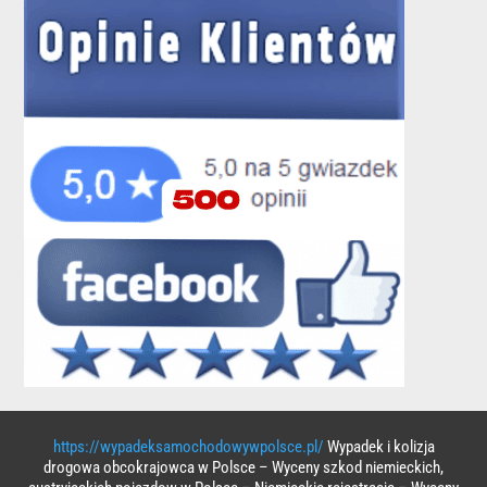
https://wypadeksamochodowywpolsce.pl/
Wypadek i kolizja
drogowa obcokrajowca w Polsce – Wyceny szkod niemieckich,