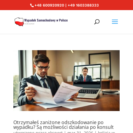
+48 600920920 | +49 1603388333
Otrzymałeś zaniżone odszkodowanie po
wypadku? Są możliwości działania po konsult
utworzone przez
ekspert
|
mar 31, 2026
|
kolizja w