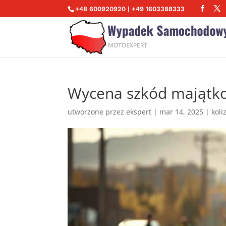
+48 600920920 | +49 1603388333
Wycena szkód majątk
utworzone przez
ekspert
|
mar 14, 2025
|
koli