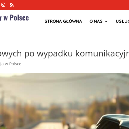
STRONA GŁÓWNA
O NAS
USŁUG
owych po wypadku komunikacy
zja w Polsce