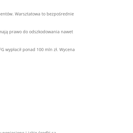
mentów. Warsztatowa to bezpośrednie
i mają prawo do odszkodowania nawet
FG wypłacił ponad 100 mln zł. Wycena
poniesione i jakie środki są