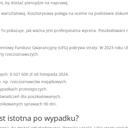
o, by dostać pieniądze na naprawę.
 warsztatową. Kosztorysowa polega na ocenie na podstawie doku
. To pokazuje, jak ważna jest profesjonalna wycena. Poszkodowan
zeniowy Fundusz Gwarancyjny (UFG) pokrywa straty. W 2023 roku U
rty rzeczoznawczych.
ch: 6 021 600 zł od listopada 2024.
w, np. rzeczoznawców majątkowych.
rzypadkach przestępczych.
ł świadczeń dla poszkodowanych.
plikowanych sprawach 90 dni.
st istotna po wypadku?
a, by dostać odszkodowanie. Pozwala ustalić, jakie straty zostały 