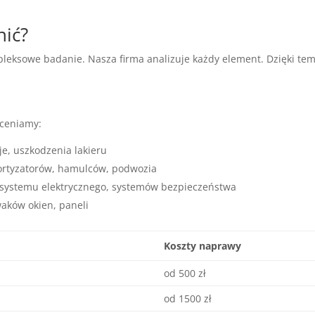
nić?
leksowe badanie. Nasza firma analizuje każdy element. Dzięki t
ceniamy:
je, uszkodzenia lakieru
mortyzatorów, hamulców, podwozia
, systemu elektrycznego, systemów bezpieczeństwa
waków okien, paneli
Koszty naprawy
od 500 zł
od 1500 zł