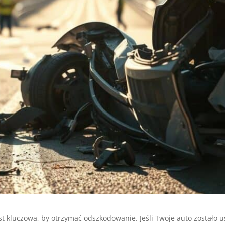
kluczowa, by otrzymać odszkodowanie. Jeśli Twoje auto zostało u