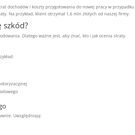
trat dochodów i koszty przygotowania do nowej pracy w przypadku
ty. Na przykład, klient otrzymał 1,6 mln złotych od naszej firmy.
 szkód?
owania. Dlatego ważne jest, aby znać, kto i jak ocenia straty.
zykład:
otoryzacyjnej
chodowego
go
ywnie. Uwzględniają: