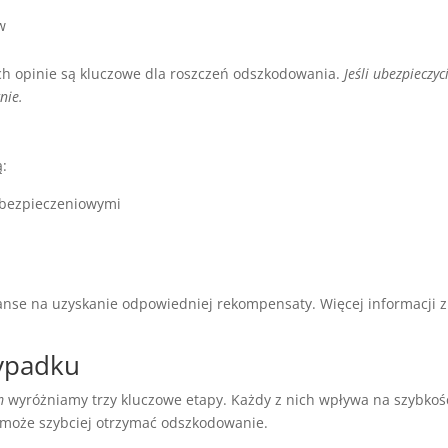
w
ch opinie są kluczowe dla roszczeń odszkodowania.
Jeśli ubezpieczy
nie.
ą:
ubezpieczeniowymi
zanse na uzyskanie odpowiedniej rekompensaty. Więcej informacji z
ypadku
m
wyróżniamy trzy kluczowe etapy. Każdy z nich wpływa na szybkość
może szybciej otrzymać odszkodowanie.