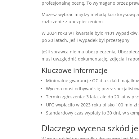
profesjonalną ocenę. To wymagane przez praw
Możesz wybrać między metodą kosztorysową a
rozliczenie z ubezpieczeniem.
W 2024 roku w I kwartale było 4101 wypadków
po 20 latach, jeśli wypadek był przestępny.
Jeśli sprawca nie ma ubezpieczenia, Ubezpiec
musi uwzględnić dokumentację, zdjęcia i rapo
Kluczowe informacje
Minimalne gwarancje OC dla szkód majątkowy
Wycena musi odbywać się przez specjalistó
Termin zgłoszenia: 3 lata, ale do 20 lat w p
UFG wypłaciło w 2023 roku blisko 100 mln z
Standardowy czas wypłaty to 30 dni, w skom
Dlaczego wycena szkód je
Wycena szkód po wypadku drogowym jest kluczow