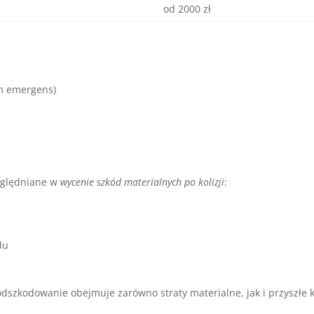
od 2000 zł
m emergens)
zględniane w
wycenie szkód materialnych po kolizji
:
du
zkodowanie obejmuje zarówno straty materialne, jak i przyszłe k