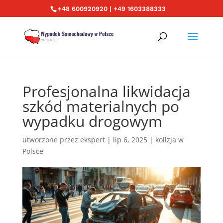
+48 600920920 | +49 1603388333
Profesjonalna likwidacja
szkód materialnych po
wypadku drogowym
utworzone przez
ekspert
|
lip 6, 2025
|
kolizja w
Polsce