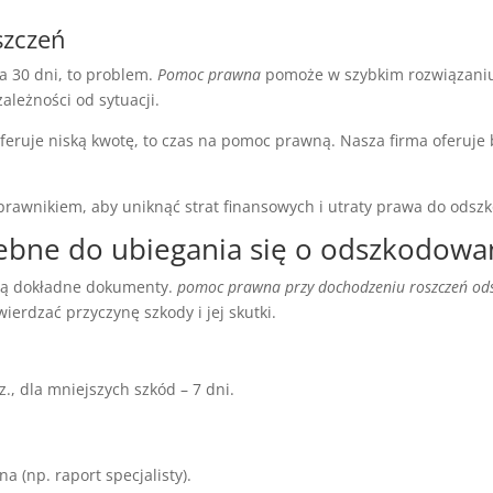
szczeń
za 30 dni, to problem.
Pomoc prawna
pomoże w szybkim rozwiązaniu 
leżności od sytuacji.
oferuje niską kwotę, to czas na pomoc prawną. Nasza firma oferuje 
z prawnikiem, aby uniknąć strat finansowych i utraty prawa do ods
ebne do ubiegania się o odszkodowa
 są dokładne dokumenty.
pomoc prawna przy dochodzeniu roszczeń o
rdzać przyczynę szkody i jej skutki.
., dla mniejszych szkód – 7 dni.
 (np. raport specjalisty).