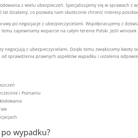
odowania z wielu ubezpieczeń. Specjalizujemy się w sprawach z
 lat działamy, co pozwala nam skutecznie chronić interesy poszk
prawy po negocjacje z ubezpieczycielami. Współpracujemy z doś
ki temu zapewniamy wsparcie na całym terenie Polski. Jeśli wniose
órzy negocjują z ubezpieczycielami. Dzięki temu zwiększamy kwot
ię od sprawdzenia prawnych aspektów wypadku i ustalenia odpowie
oszczeń
zczecinie i Poznaniu
szkodowania
raw
cjacjach
e po wypadku?