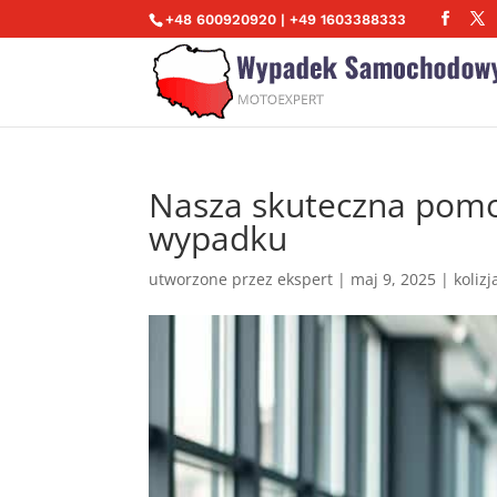
+48 600920920 | +49 1603388333
Nasza skuteczna pom
wypadku
utworzone przez
ekspert
|
maj 9, 2025
|
koliz