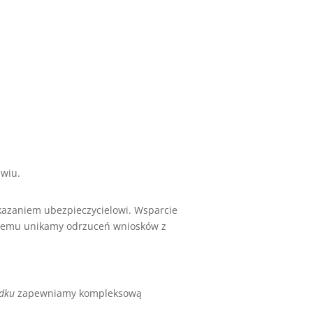
awiu.
zaniem ubezpieczycielowi. Wsparcie
 temu unikamy odrzuceń wniosków z
adku
zapewniamy kompleksową