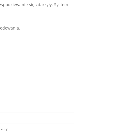
espodziewanie się zdarzyły. System
kodowania.
racy