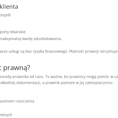
klienta
zespół:
orty lekarskie.
ć maksymalną kwotę odszkodowania.
Nasze usługi są bez ryzyka finansowego. Płatność prowizji otrzymuj
c prawną?
 porady prawnika od razu. To ważne, bo prawnicy mogą pomóc w u
kładnej dokumentacji, a prawnik pomoże w jej zabezpieczeniu.
oszeniem roszczenia
wotnych