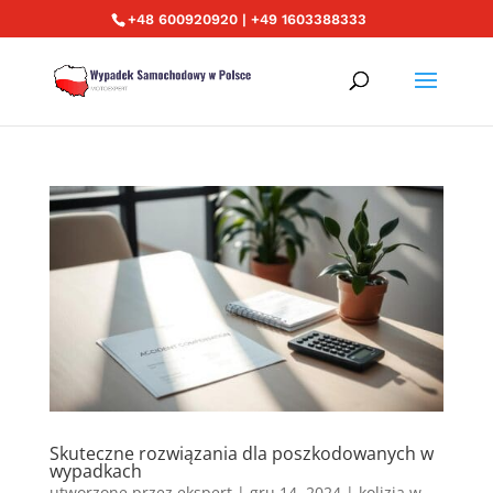
+48 600920920 | +49 1603388333
Skuteczne rozwiązania dla poszkodowanych w
wypadkach
utworzone przez
ekspert
|
gru 14, 2024
|
kolizja w