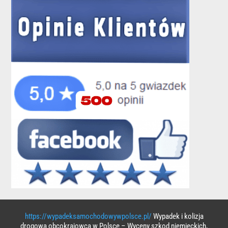
https://wypadeksamochodowywpolsce.pl/
Wypadek i kolizja
drogowa obcokrajowca w Polsce – Wyceny szkod niemieckich,