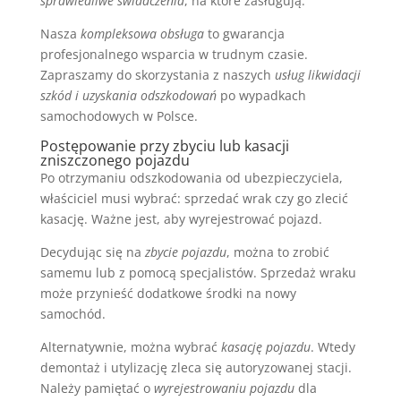
sprawiedliwe świadczenia
, na które zasługują.
Nasza
kompleksowa obsługa
to gwarancja
profesjonalnego wsparcia w trudnym czasie.
Zapraszamy do skorzystania z naszych
usług likwidacji
szkód i uzyskania odszkodowań
po wypadkach
samochodowych w Polsce.
Postępowanie przy zbyciu lub kasacji
zniszczonego pojazdu
Po otrzymaniu odszkodowania od ubezpieczyciela,
właściciel musi wybrać: sprzedać wrak czy go zlecić
kasację. Ważne jest, aby wyrejestrować pojazd.
Decydując się na
zbycie pojazdu
, można to zrobić
samemu lub z pomocą specjalistów. Sprzedaż wraku
może przynieść dodatkowe środki na nowy
samochód.
Alternatywnie, można wybrać
kasację pojazdu
. Wtedy
demontaż i utylizację zleca się autoryzowanej stacji.
Należy pamiętać o
wyrejestrowaniu pojazdu
dla