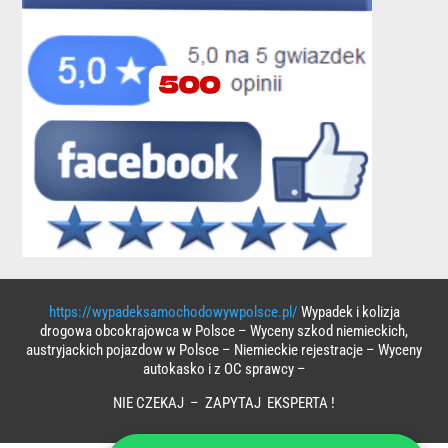
https://wypadeksamochodowywpolsce.pl/
Wypadek i kolizja
drogowa obcokrajowca w Polsce – Wyceny szkod niemieckich,
austryjackich pojazdow w Polsce – Niemieckie rejestracje – Wyceny
autokasko i z OC sprawcy –
NIE CZEKAJ – ZAPYTAJ EKSPERTA !