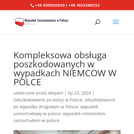
+48 600920920 | +49 1603388333
Kompleksowa obsługa
poszkodowanych w
wypadkach NIEMCOW W
POLCE
utworzone przez
ekspert
|
lip 23, 2024
|
Odszkodowanie po kolizji w Polsce
,
odszkodowanie
po wypadku drogowym w Polsce
,
wypadek
samochodowy w polsce
,
wypadek-niemieckim-
samochodem-w-polsce