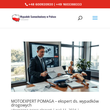
+48 600920920 | +49 1603388333
MOTOEXPERT POMAGA – ekspert ds. wypadków
drogowych
utworzone przez
ekspert
|
paź 11, 2024
|