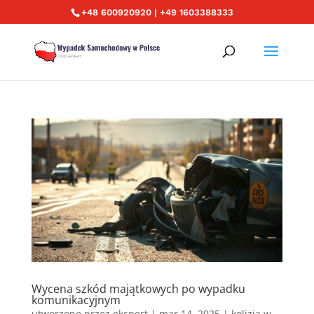
+48 600920920 | +49 1603388333
Wycena szkód majątkowych po wypadku
komunikacyjnym
utworzone przez
ekspert
|
mar 14, 2025
|
kolizja w