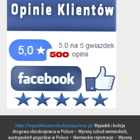
https://wypadeksamochodowywpolsce.pl/
Wypadek i kolizja
drogowa obcokrajowca w Polsce – Wyceny szkod niemieckich,
austryjackich pojazdow w Polsce – Niemieckie rejestracje – Wyceny