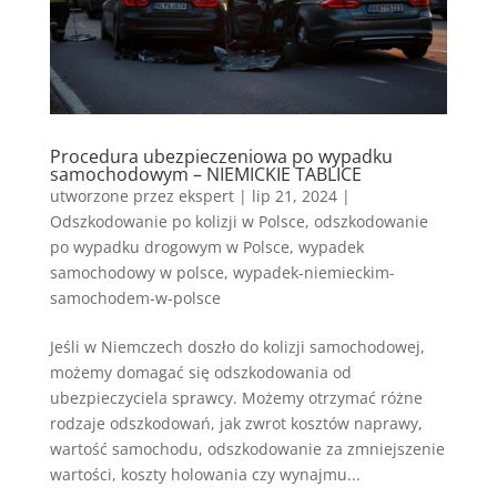
Procedura ubezpieczeniowa po wypadku
samochodowym – NIEMICKIE TABLICE
utworzone przez
ekspert
|
lip 21, 2024
|
Odszkodowanie po kolizji w Polsce
,
odszkodowanie
po wypadku drogowym w Polsce
,
wypadek
samochodowy w polsce
,
wypadek-niemieckim-
samochodem-w-polsce
Jeśli w Niemczech doszło do kolizji samochodowej,
możemy domagać się odszkodowania od
ubezpieczyciela sprawcy. Możemy otrzymać różne
rodzaje odszkodowań, jak zwrot kosztów naprawy,
wartość samochodu, odszkodowanie za zmniejszenie
wartości, koszty holowania czy wynajmu...