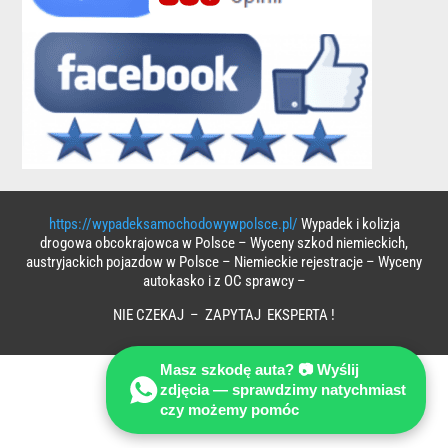
https://wypadeksamochodowywpolsce.pl/
Wypadek i kolizja
drogowa obcokrajowca w Polsce – Wyceny szkod niemieckich,
austryjackich pojazdow w Polsce – Niemieckie rejestracje – Wyceny
autokasko i z OC sprawcy –
NIE CZEKAJ – ZAPYTAJ EKSPERTA !
Masz szkodę auta? 📷 Wyślij
zdjęcia — sprawdzimy natychmiast
czy możemy pomóc