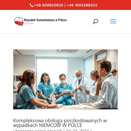
+48 600920920 | +49 1603388333
Kompleksowa obsługa poszkodowanych w
wypadkach NIEMCOW W POLCE
utworzone przez
ekspert
|
lip 23, 2024
|