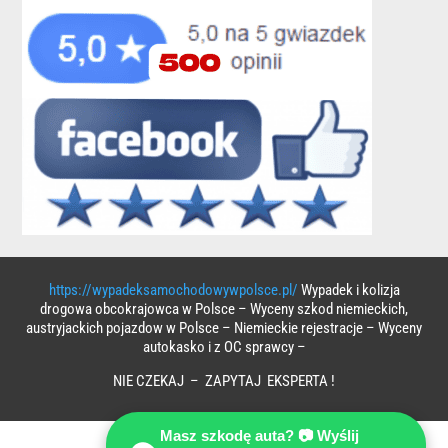
https://wypadeksamochodowywpolsce.pl/
Wypadek i kolizja
drogowa obcokrajowca w Polsce – Wyceny szkod niemieckich,
austryjackich pojazdow w Polsce – Niemieckie rejestracje – Wyceny
autokasko i z OC sprawcy –
NIE CZEKAJ – ZAPYTAJ EKSPERTA !
Masz szkodę auta? 📷 Wyślij