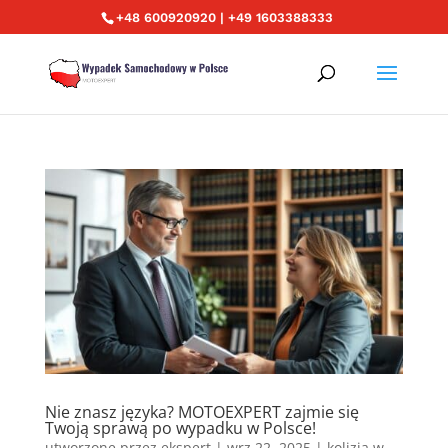
+48 600920920 | +49 1603388333
Nie znasz języka? MOTOEXPERT zajmie się
Twoją sprawą po wypadku w Polsce!
utworzone przez
ekspert
|
wrz 22, 2025
|
kolizja w