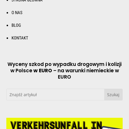
STRONA GŁÓWNA
O NAS
BLOG
KONTAKT
Wyceny szkod po wypadku drogowym i kolizji
w Polsce
w EURO
– na warunki niemieckie w
EURO