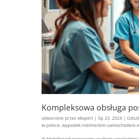
Kompleksowa obsługa p
utworzone przez
ekspert
|
lip 23, 2024
|
Odszk
w polsce
,
wypadek-niemieckim-samochodem-w
W MotoExpert pomagamy osobom poszkodowany