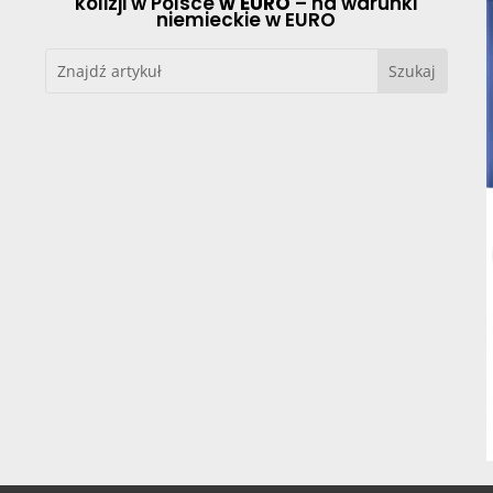
kolizji w Polsce
w EURO
– na warunki
niemieckie w EURO