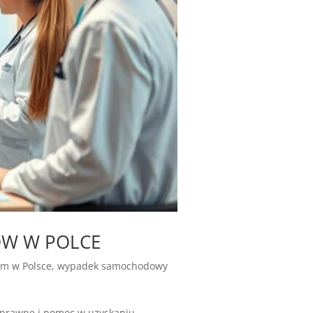
OW W POLCE
m w Polsce
,
wypadek samochodowy
prawne i pomoc w uzyskaniu