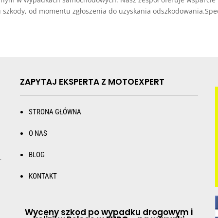
 szkody, od momentu zgłoszenia do uzyskania odszkodowania.Spec
ZAPYTAJ EKSPERTA Z MOTOEXPERT
STRONA GŁÓWNA
O NAS
BLOG
.
KONTAKT
Wyceny szkod po wypadku drogowym i