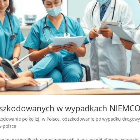
oszkodowanych w wypadkach NIEMC
odowanie po kolizji w Polsce
,
odszkodowanie po wypadku drogowy
-polsce
m w wypadkach samochodowych. Nasz zespół oferuje wsparcie 