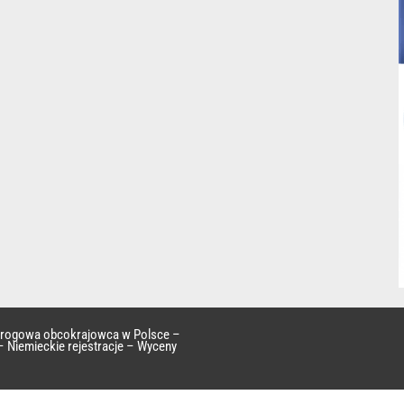
 drogowa obcokrajowca w Polsce –
– Niemieckie rejestracje – Wyceny