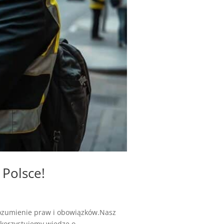
Polsce!
rozumienie praw i obowiązków.Nasz
orzystujemy wiedzę o...