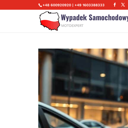
+48 600920920 | +49 1603388333