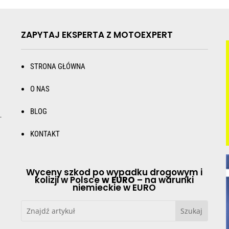
ZAPYTAJ EKSPERTA Z MOTOEXPERT
STRONA GŁÓWNA
O NAS
BLOG
.
KONTAKT
Wyceny szkod po wypadku drogowym i
kolizji w Polsce
w EURO
– na warunki
niemieckie w EURO