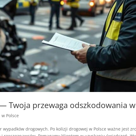
— Twoja przewaga odszkodowania w 
a w Polsce
ar wypadków drogowych. Po kolizji drogowej w Polsce ważne jest z
w i rzeczoznawców. Pomagamy klientom w uzyskaniu świadczeń. Wyk