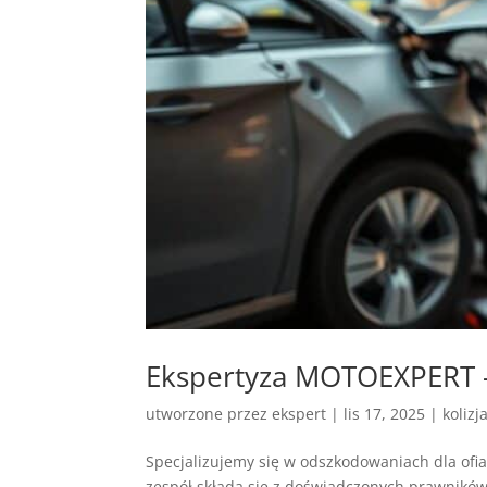
Ekspertyza MOTOEXPERT 
utworzone przez
ekspert
|
lis 17, 2025
|
kolizj
Specjalizujemy się w odszkodowaniach dla ofi
zespół składa się z doświadczonych prawnikó