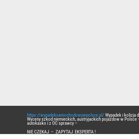
https://wypadeksamochodowywpolsce.pl/
Wypadek i kolizja
Wyceny szkod niemieckich, austryjackich pojazdow w Polsce 
autokasko i z OC sprawcy –
NIE CZEKAJ – ZAPYTAJ EKSPERTA !