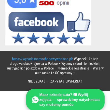
https://wypadeksamochodowywpolsce.pl/
Wypadek i kolizja
drogowa obcokrajowca w Polsce – Wyceny szkod niemieckich,
austryjackich pojazdow w Polsce – Niemieckie rejestracje – Wyceny
autokasko i z OC sprawcy –
NIE CZEKAJ – ZAPYTAJ EKSPERTA !
Masz szkodę auta? 📷 Wyślij
zdjęcia — sprawdzimy natychmiast
czy możemy pomóc