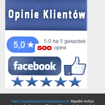
https://wypadeksamochodowywpolsce.pl/
Wypadek i kolizja