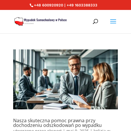
+48 600920920 | +49 1603388333
Nasza skuteczna pomoc prawna przy
dochodzeniu odszkodowań po wypadku
utworzone przez
ekspert
|
maj 9, 2025
|
kolizja w