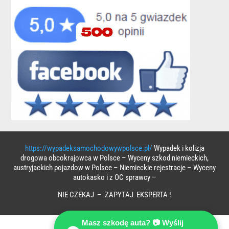
https://wypadeksamochodowywpolsce.pl/
Wypadek i kolizja
drogowa obcokrajowca w Polsce – Wyceny szkod niemieckich,
austryjackich pojazdow w Polsce – Niemieckie rejestracje – Wyceny
autokasko i z OC sprawcy –
NIE CZEKAJ – ZAPYTAJ EKSPERTA !
Masz szkodę auta? 📷 Wyślij