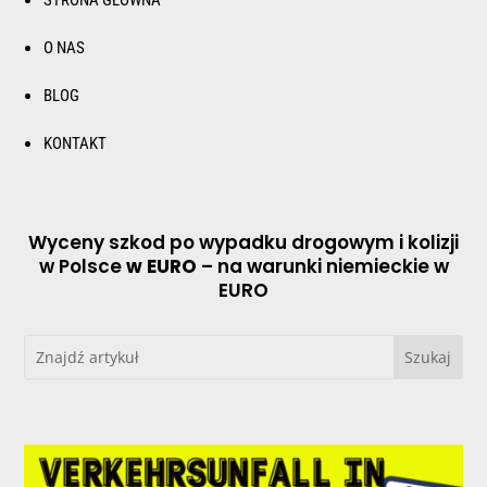
STRONA GŁÓWNA
O NAS
BLOG
KONTAKT
Wyceny szkod po wypadku drogowym i kolizji
w Polsce
w EURO
– na warunki niemieckie w
EURO