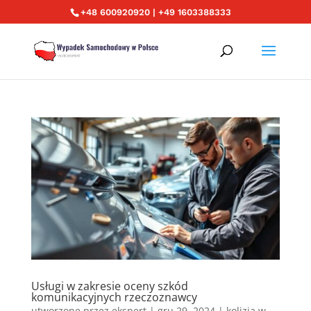
+48 600920920 | +49 1603388333
Usługi w zakresie oceny szkód
komunikacyjnych rzeczoznawcy
utworzone przez
ekspert
|
gru 29, 2024
|
kolizja w