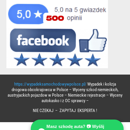
https://wypadeksamochodowywpolsce.pl/
Wypadek i kolizja
drogowa obcokrajowca w Polsce – Wyceny szkod niemieckich,
austryjackich pojazdow w Polsce – Niemieckie rejestracje – Wyceny
autokasko i z OC sprawcy –
NIE CZEKAJ – ZAPYTAJ EKSPERTA !
Masz szkodę auta? 📷 Wyślij