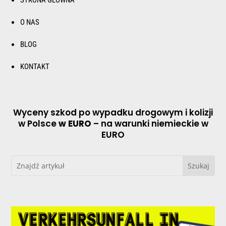
STRONA GŁÓWNA
O NAS
BLOG
KONTAKT
Wyceny szkod po wypadku drogowym i kolizji
w Polsce
w EURO
– na warunki niemieckie w
EURO