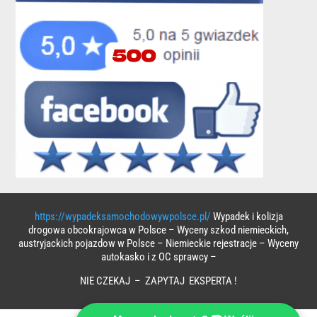
https://wypadeksamochodowywpolsce.pl/
Wypadek i kolizja
drogowa obcokrajowca w Polsce – Wyceny szkod niemieckich,
austryjackich pojazdow w Polsce – Niemieckie rejestracje – Wyceny
autokasko i z OC sprawcy –
NIE CZEKAJ – ZAPYTAJ EKSPERTA !