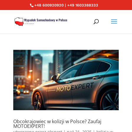
+48 600920920 | +49 1603388333
Obcokrajowiec w kolizji w Polsce? Zaufaj
MOTOEXPERT!
utworzone przez
ekspert
|
paź 21, 2025
|
kolizja w