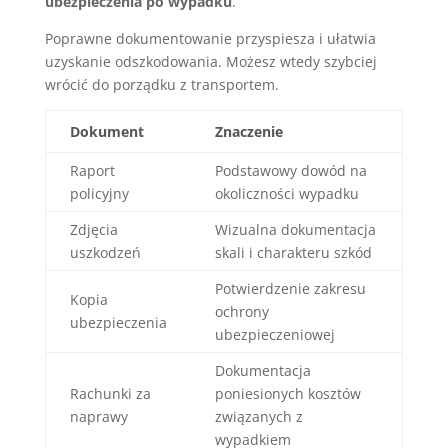
ubezpieczenia po wypadku
.
Poprawne dokumentowanie przyspiesza i ułatwia
uzyskanie odszkodowania. Możesz wtedy szybciej
wrócić do porządku z transportem.
Dokument
Znaczenie
Raport
Podstawowy dowód na
policyjny
okoliczności wypadku
Zdjęcia
Wizualna dokumentacja
uszkodzeń
skali i charakteru szkód
Potwierdzenie zakresu
Kopia
ochrony
ubezpieczenia
ubezpieczeniowej
Dokumentacja
Rachunki za
poniesionych kosztów
naprawy
związanych z
wypadkiem