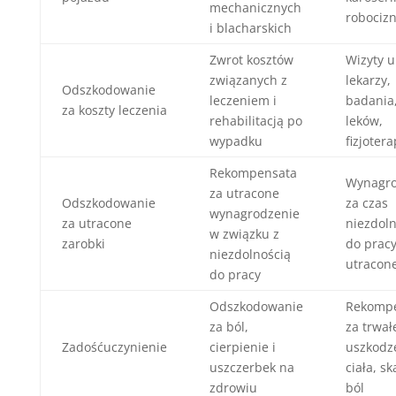
mechanicznych
robociz
i blacharskich
Zwrot kosztów
Wizyty u
związanych z
lekarzy,
Odszkodowanie
leczeniem i
badania
za koszty leczenia
rehabilitacją po
leków,
wypadku
fizjotera
Rekompensata
Wynagro
za utracone
Odszkodowanie
za czas
wynagrodzenie
za utracone
niezdoln
w związku z
zarobki
do pracy
niezdolnością
utracone
do pracy
Odszkodowanie
Rekomp
za ból,
za trwał
Zadośćuczynienie
cierpienie i
uszkodz
uszczerbek na
ciała, sk
zdrowiu
ból