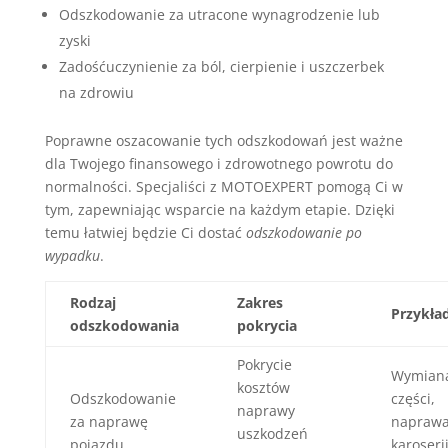
Odszkodowanie za utracone wynagrodzenie lub
zyski
Zadośćuczynienie za ból, cierpienie i uszczerbek
na zdrowiu
Poprawne oszacowanie tych odszkodowań jest ważne
dla Twojego finansowego i zdrowotnego powrotu do
normalności. Specjaliści z MOTOEXPERT pomogą Ci w
tym, zapewniając wsparcie na każdym etapie. Dzięki
temu łatwiej będzie Ci dostać
odszkodowanie po
wypadku
.
Rodzaj
Zakres
Przykła
odszkodowania
pokrycia
Pokrycie
Wymian
kosztów
Odszkodowanie
części,
naprawy
za naprawę
napraw
uszkodzeń
pojazdu
karoserii