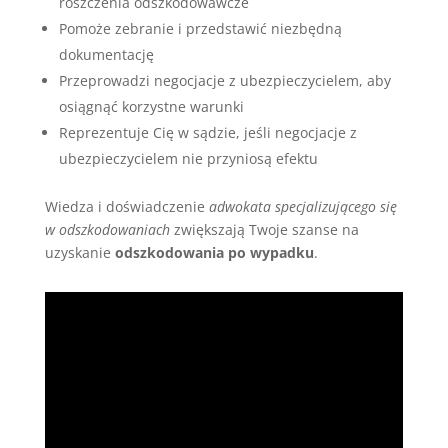
roszczenia odszkodowawcze
Pomoże zebranie i przedstawić niezbędną
dokumentację
Przeprowadzi negocjacje z ubezpieczycielem, aby
osiągnąć korzystne warunki
Reprezentuje Cię w sądzie, jeśli negocjacje z
ubezpieczycielem nie przyniosą efektu
Wiedza i doświadczenie
adwokata specjalizującego się
w odszkodowaniach
zwiększają Twoje szanse na
uzyskanie
odszkodowania po wypadku
.