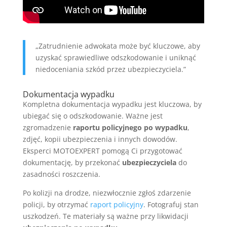
„Zatrudnienie adwokata może być kluczowe, aby
uzyskać sprawiedliwe odszkodowanie i uniknąć
niedoceniania szkód przez ubezpieczyciela.”
Dokumentacja wypadku
Kompletna dokumentacja wypadku jest kluczowa, by
ubiegać się o odszkodowanie. Ważne jest
zgromadzenie
raportu policyjnego po wypadku
,
zdjęć, kopii ubezpieczenia i innych dowodów.
Eksperci MOTOEXPERT pomogą Ci przygotować
dokumentację, by przekonać
ubezpieczyciela
do
zasadności roszczenia.
Po kolizji na drodze, niezwłocznie zgłoś zdarzenie
policji, by otrzymać
raport policyjny
. Fotografuj stan
uszkodzeń. Te materiały są ważne przy likwidacji