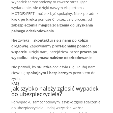
Wypadek samochodowy to zawsze stresujące
wydarzenie. Ale dzięki naszym ekspertom z
MOTOEXPERT, możesz być spokojny. Nasz poradnik
krok po kroku
pomoże Ci przez cały proces, od
zabezpieczenia miejsca zdarzenia
do
uzyskania
pełnego odszkodowania
.
Nie zwlekaj i
skontaktuj się z nami
po
kolizji
drogowej
. Zapewniamy
profesjonalną pomoc i
wsparcie
. Dzięki nam, przejdziesz przez
proces po
wypadku
i
otrzymasz należne odszkodowanie
.
Nie pozwól, by
stłuczka
obciążyła Cię. Zaufaj nam i
ciesz się
spokojnym i bezpiecznym
powrotem do
życia.
FAQ
Jak szybko należy zgłosić wypadek
do ubezpieczyciela?
Po wypadku samochodowym, szybko zgłoś zdarzenie
do ubezpieczyciela. Podaj wszystkie ważne