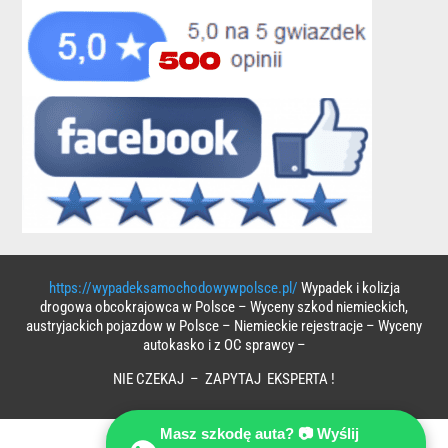
https://wypadeksamochodowywpolsce.pl/
Wypadek i kolizja
drogowa obcokrajowca w Polsce – Wyceny szkod niemieckich,
austryjackich pojazdow w Polsce – Niemieckie rejestracje – Wyceny
autokasko i z OC sprawcy –
NIE CZEKAJ – ZAPYTAJ EKSPERTA !
Masz szkodę auta? 📷 Wyślij