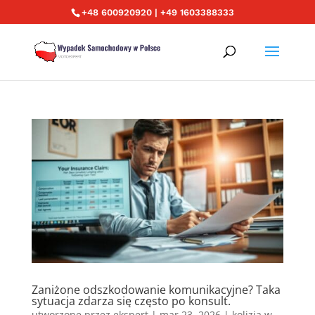
+48 600920920 | +49 1603388333
Zaniżone odszkodowanie komunikacyjne? Taka
sytuacja zdarza się często po konsult.
utworzone przez
ekspert
|
mar 23, 2026
|
kolizja w