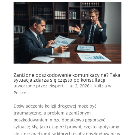
Zaniżone odszkodowanie komunikacyjne? Taka
sytuacja zdarza się często po konsultacji
utworzone przez
ekspert
|
lut 2, 2026
|
kolizja w
Polsce
Doświadczenie kolizji drogowej może być
traumatyczne, a problem z zaniżonym
odszkodowaniem może dodatkowo pogorszyć
sytuację.My, jako eksperci prawni, często spotykamy
się z przypadkami, w których osoby poszkodowane w