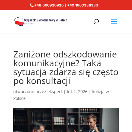
+48 600920920 | +49 1603388333
Zaniżone odszkodowanie
komunikacyjne? Taka
sytuacja zdarza się często
po konsultacji
utworzone przez
ekspert
|
lut 2, 2026
|
kolizja w
Polsce