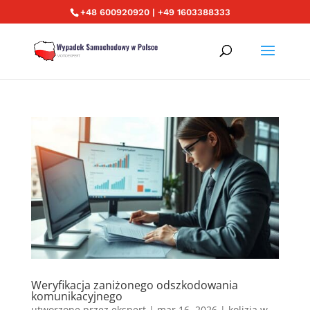
+48 600920920 | +49 1603388333
Weryfikacja zaniżonego odszkodowania
komunikacyjnego
utworzone przez
ekspert
|
mar 16, 2026
|
kolizja w