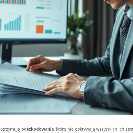
 otrzymują
odszkodowania
, które nie pokrywają wszystkich ich st