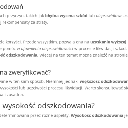
zkodowań
ch przyczyn, takich jak
błędna wycena szkód
lub
nieprawidłowe us
 rekompensaty za straty.
le korzyści. Przede wszystkim, pozwala ona na
uzyskanie wyższej
oże pomóc w
ujawnieniu nieprawidłowości
w procesie likwidacji szkód
ść odszkodowania
. Więcej na ten temat można znaleźć na stroni
na zweryfikować?
wane w ten sam sposób. Niemniej jednak,
większość odszkodowań
h wysokości lub uczciwości procesu likwidacji. Warto skonsultować s
wa i zasadna.
na wysokość odszkodowania?
t determinowana przez różne aspekty.
Wysokość odszkodowania
je