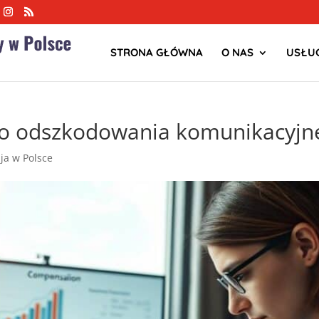
STRONA GŁÓWNA
O NAS
USŁUG
go odszkodowania komunikacyjn
zja w Polsce