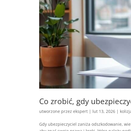
Co zrobić, gdy ubezpiecz
utworzone przez
ekspert
|
lut 13, 2026
|
koliz
Gdy ubezpieczyciel zaniża odszkodowanie, wielu
aby znać swoje prawa i kroki, które należy pod