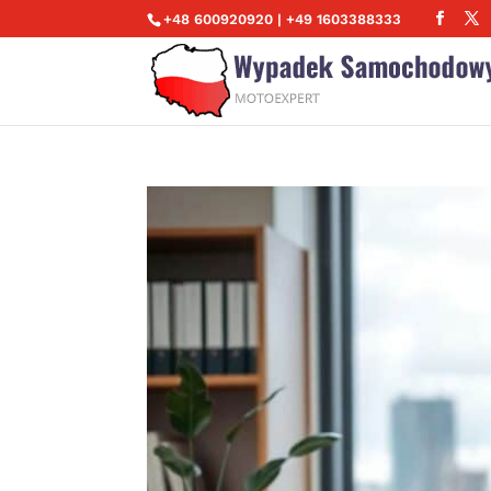
+48 600920920 | +49 1603388333