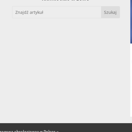
 drogowa obcokrajowca w Polsce –