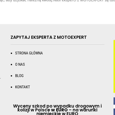
ZAPYTAJ EKSPERTA Z MOTOEXPERT
STRONA GŁÓWNA
O NAS
BLOG
.
KONTAKT
Wyceny szkod po wypadku drogowym i
kolizji w Polsce
w EURO
– na warunki
niemieckie w EURO