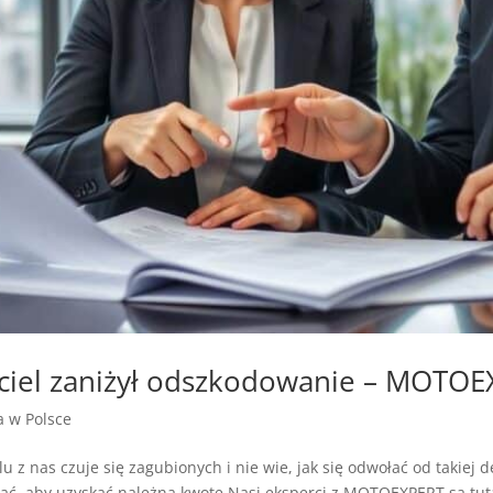
yciel zaniżył odszkodowanie – MOTO
ja w Polsce
 z nas czuje się zagubionych i nie wie, jak się odwołać od takiej de
jąć, aby uzyskać należną kwotę.Nasi eksperci z MOTOEXPERT są tutaj