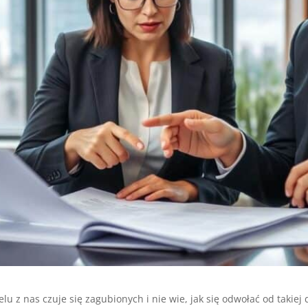
ielu z nas czuje się zagubionych i nie wie, jak się odwołać od takiej