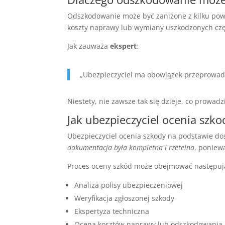
Odszkodowanie może być zaniżone z kilku p
koszty naprawy lub wymiany uszkodzonych częś
Jak zauważa
ekspert
:
„Ubezpieczyciel ma obowiązek przeprowadzić
Niestety, nie zawsze tak się dzieje, co prowad
Jak ubezpieczyciel ocenia szko
Ubezpieczyciel ocenia szkody na podstawie dos
dokumentacja była kompletna i rzetelna
, poniew
Proces oceny szkód może obejmować następują
Analiza polisy ubezpieczeniowej
Weryfikacja zgłoszonej szkody
Ekspertyza techniczna
Ocena kosztów naprawy lub odszkodowania