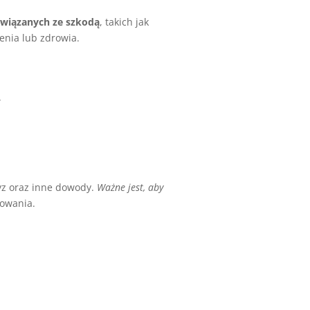
związanych ze szkodą
, takich jak
enia lub zdrowia.
”
tyz oraz inne dowody.
Ważne jest, aby
dowania.