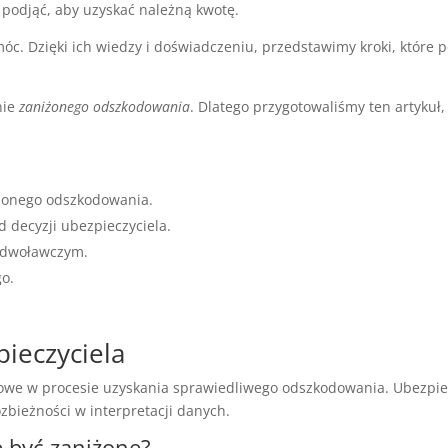
y podjąć, aby uzyskać należną kwotę.
móc. Dzięki ich wiedzy i doświadczeniu, przedstawimy kroki, które 
nie
zaniżonego odszkodowania
. Dlatego przygotowaliśmy ten artykuł,
żonego odszkodowania.
d decyzji ubezpieczyciela.
odwoławczym.
go.
.
ieczyciela
czowe w procesie uzyskania sprawiedliwego odszkodowania. Ubezpie
ozbieżności w interpretacji danych.
 być zaniżone?