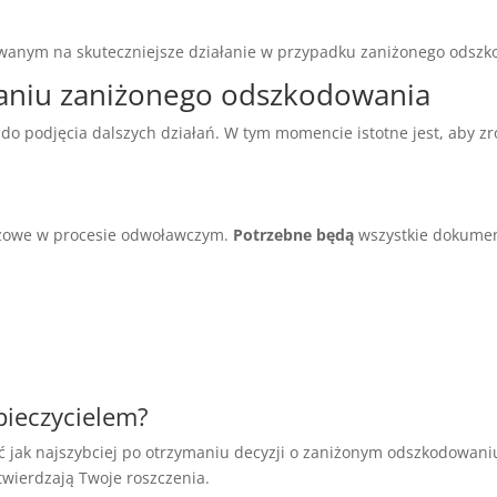
wanym na skuteczniejsze działanie w przypadku zaniżonego odszk
maniu zaniżonego odszkodowania
o podjęcia dalszych działań. W tym momencie istotne jest, aby zro
czowe w procesie odwoławczym.
Potrzebne będą
wszystkie dokumen
pieczycielem?
 jak najszybciej po otrzymaniu decyzji o zaniżonym odszkodowani
twierdzają Twoje roszczenia.