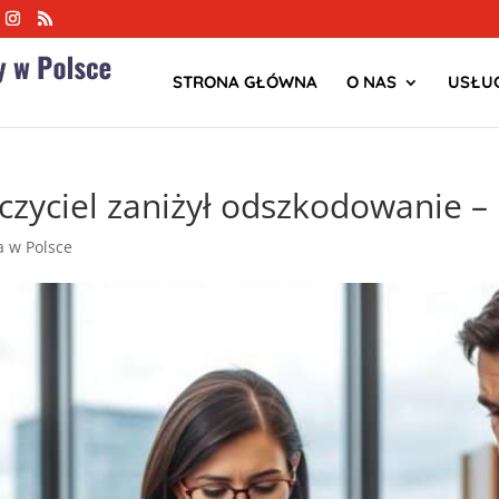
STRONA GŁÓWNA
O NAS
USŁUG
eczyciel zaniżył odszkodowanie
ja w Polsce