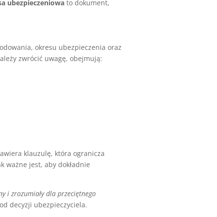
isa ubezpieczeniowa
to dokument,
kodowania, okresu ubezpieczenia oraz
należy zwrócić uwagę, obejmują:
 zawiera klauzulę, która ogranicza
k ważne jest, aby dokładnie
y i zrozumiały dla przeciętnego
 od decyzji ubezpieczyciela.