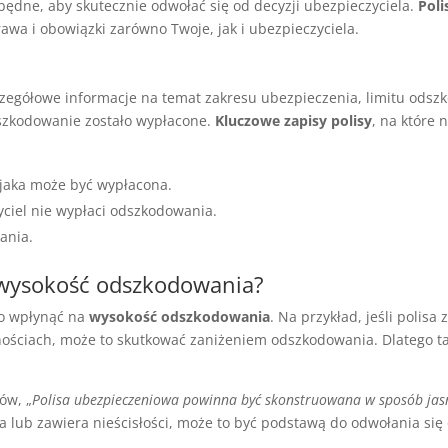
będne, aby skutecznie odwołać się od decyzji ubezpieczyciela.
Pol
awa i obowiązki zarówno Twoje, jak i ubezpieczyciela.
egółowe informacje na temat zakresu ubezpieczenia, limitu odsz
szkodowanie zostało wypłacone.
Kluczowe zapisy polisy
, na które 
jaka może być wypłacona.
yciel nie wypłaci odszkodowania.
ania.
 wysokość odszkodowania?
o wpłynąć na
wysokość odszkodowania
. Na przykład, jeśli polisa
ościach, może to skutkować zaniżeniem odszkodowania. Dlatego ta
ów, „
Polisa ubezpieczeniowa powinna być skonstruowana w sposób jasn
asna lub zawiera nieścisłości, może to być podstawą do odwołania się