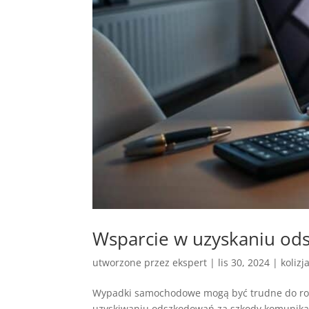
Wsparcie w uzyskaniu od
utworzone przez
ekspert
|
lis 30, 2024
|
kolizj
Wypadki samochodowe mogą być trudne do rozw
uzyskiwaniu odszkodowań za szkody komunikac