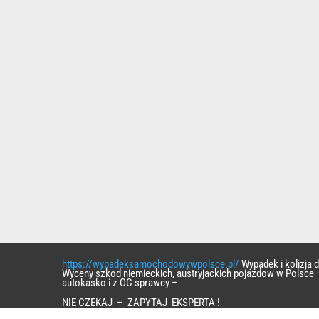
https://wypadeksamochodowywpolsce.pl/
Wypadek i kolizja
Wyceny szkod niemieckich, austryjackich pojazdow w Polsce 
autokasko i z OC sprawcy –
NIE CZEKAJ – ZAPYTAJ EKSPERTA !