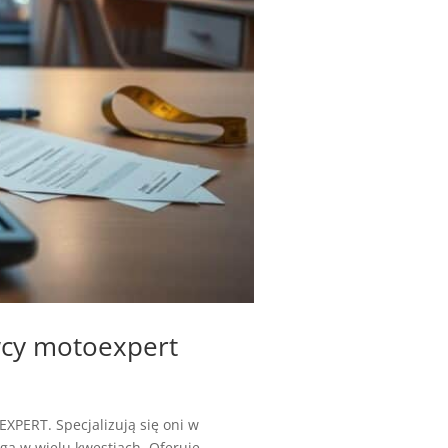
wcy motoexpert
PERT. Specjalizują się oni w
 w wielu kwestiach. Oferuje...