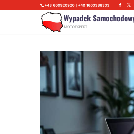
+48 600920920 | +49 1603388333