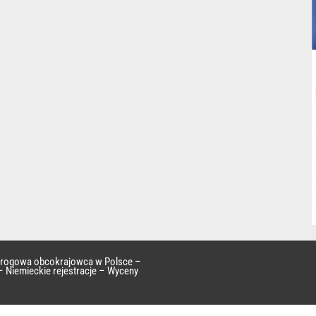
 drogowa obcokrajowca w Polsce –
– Niemieckie rejestracje – Wyceny