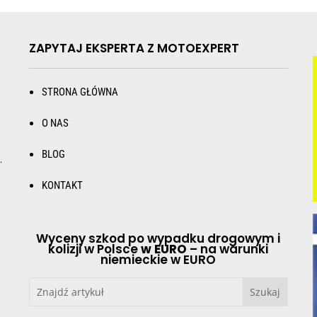
ZAPYTAJ EKSPERTA Z MOTOEXPERT
STRONA GŁÓWNA
O NAS
BLOG
.
KONTAKT
Wyceny szkod po wypadku drogowym i
kolizji w Polsce
w EURO
– na warunki
niemieckie w EURO