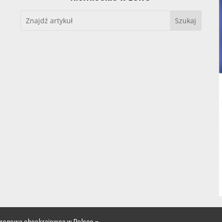
 drogowa obcokrajowca w Polsce –