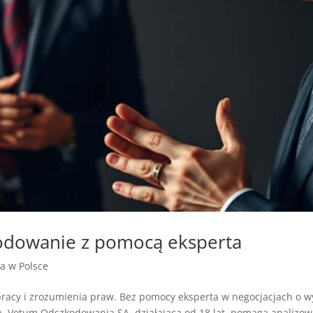
kodowanie z pomocą eksperta
ja w Polsce
acy i zrozumienia praw. Bez pomocy eksperta w negocjacjach o 
ba. Votum Odszkodowania SA, działająca od 18 lat, pomaga analizow