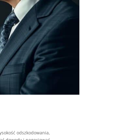
wysokość odszkodowania,
ać dowody i negocjować....