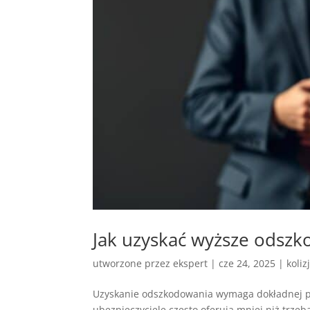
Jak uzyskać wyższe odsz
utworzone przez
ekspert
|
cze 24, 2025
|
koliz
Uzyskanie odszkodowania wymaga dokładnej pr
ubezpieczyciele często oferują mniej niż trze