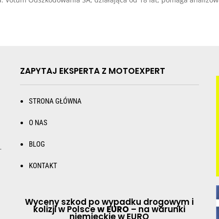
ZAPYTAJ EKSPERTA Z MOTOEXPERT
STRONA GŁÓWNA
O NAS
BLOG
.
KONTAKT
Wyceny szkod po wypadku drogowym i
kolizji w Polsce
w EURO
– na warunki
niemieckie w EURO