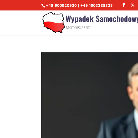
+48 600920920 | +49 1603388333