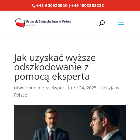
+48 600920920 | +49 1603388333
Jak uzyskać wyższe
odszkodowanie z
pomocą eksperta
utworzone przez
ekspert
|
cze 24, 2025
|
kolizja w
Polsce