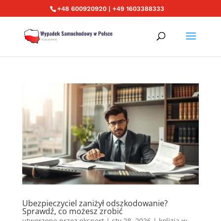
+48 600920920 | +49 1603388333
Ubezpieczyciel zaniżył odszkodowanie?
Sprawdź, co możesz zrobić
utworzone przez
ekspert
|
sty 28, 2026
|
kolizja w