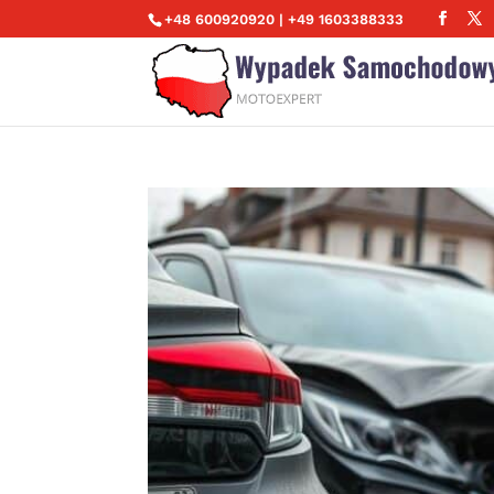
+48 600920920 | +49 1603388333