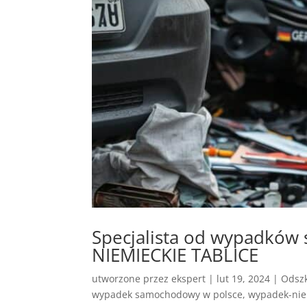
Specjalista od wypadkó
NIEMIECKIE TABLICE
utworzone przez
ekspert
|
lut 19, 2024
|
Odszk
wypadek samochodowy w polsce
,
wypadek-ni