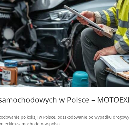
w samochodowych w Polsce – MOTOE
odowanie po kolizji w Polsce
,
odszkodowanie po wypadku drogowy
emieckim-samochodem-w-polsce