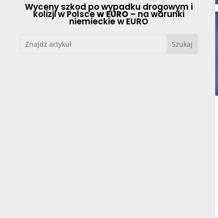
Wyceny szkod po wypadku drogowym i
kolizji w Polsce
w EURO
– na warunki
niemieckie w EURO