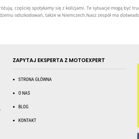
różują, częściej spotykamy się z kolizjami. Te sytuacje mogą być tr
niu odszkodowań, także w Niemczech.Nasz zespół ma doświadcze
ZAPYTAJ EKSPERTA Z MOTOEXPERT
STRONA GŁÓWNA
O NAS
BLOG
.
KONTAKT