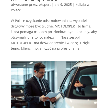
utworzone przez
ekspert
|
sie 9, 2025
|
kolizja w
Polsce
W Polsce uzyskanie odszkodowania za wypadek
drogowy może być trudne. MOTOEXPERT to firma,
która pomaga osobom poszkodowanym. Chcemy, aby
otrzymały one to, co należy im.Nasz zespół
MOTOEXPERT ma doświadczenie i wiedzę. Dzięki
temu, klienci mogą liczyć na profesjonalną...