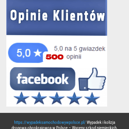
https://wypadeksamochodowywpolsce.pl/
Wypadek i kolizja
drogowa obcokrajowca w Polsce – Wyceny szkod niemieckich,