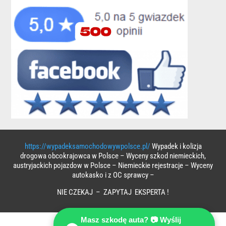
https://wypadeksamochodowywpolsce.pl/
Wypadek i kolizja
drogowa obcokrajowca w Polsce – Wyceny szkod niemieckich,
austryjackich pojazdow w Polsce – Niemieckie rejestracje – Wyceny
autokasko i z OC sprawcy –
NIE CZEKAJ – ZAPYTAJ EKSPERTA !
Masz szkodę auta? 📷 Wyślij