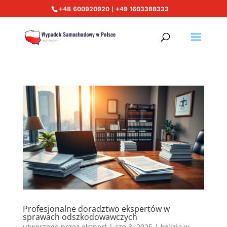
+48 600920920 | +49 1603388333
Profesjonalne doradztwo ekspertów w
sprawach odszkodowawczych
utworzone przez
ekspert
|
cze 3, 2025
|
kolizja w