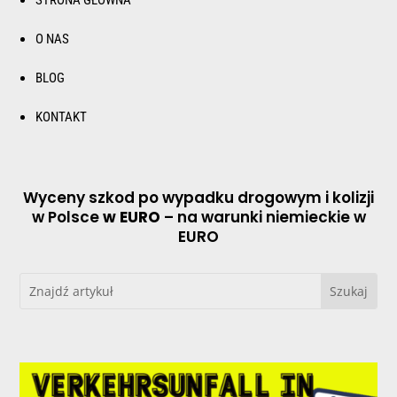
STRONA GŁÓWNA
O NAS
BLOG
KONTAKT
Wyceny szkod po wypadku drogowym i kolizji
w Polsce
w EURO
– na warunki niemieckie w
EURO