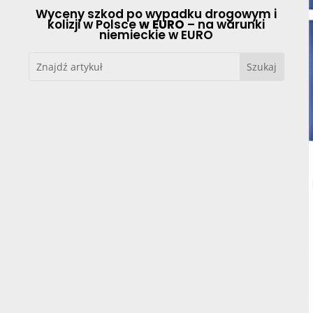
Wyceny szkod po wypadku drogowym i
kolizji w Polsce
w EURO
– na warunki
niemieckie w EURO