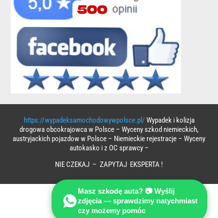
https://wypadeksamochodowywpolsce.pl/
Wypadek i kolizja
drogowa obcokrajowca w Polsce – Wyceny szkod niemieckich,
austryjackich pojazdow w Polsce – Niemieckie rejestracje – Wyceny
autokasko i z OC sprawcy –
NIE CZEKAJ – ZAPYTAJ EKSPERTA !
Masz szkodę auta? 📷 Wyślij
zdjęcia — sprawdzimy natychmiast
czy możemy pomóc