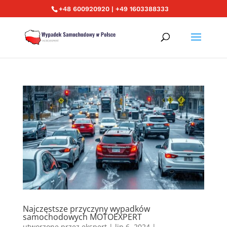
+48 600920920 | +49 1603388333
Najczęstsze przyczyny wypadków
samochodowych MOTOEXPERT
utworzone przez
ekspert
|
lip 6, 2024
|