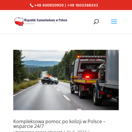
+48 600920920 | +49 1603388333
Kompleksowa pomoc po kolizji w Polsce –
wsparcie 24/7
utworzone przez
ekspert
|
lis 6, 2024
|