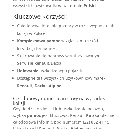
wszystkich użytkowników na terenie
Polski
.
Kluczowe korzyści:
Całodobowa infolinia pomocy w razie wypadku lub
kolizji w Polsce
Kompleksowa pomoc
w zgłaszaniu szkód i
likwidacji formalności
Skierowanie do naprawy w Autoryzowanym
Serwisie Renault/Dacia
Holowanie
uszkodzonego pojazdu
Dostępne dla wszystkich użytkowników marek
Renault
,
Dacia
i
Alpine
Całodobowy numer alarmowy na wypadek
kolizji
Gdy dojdzie do kolizji lub uszkodzenia pojazdu,
szybka
pomoc
jest kluczowa. Renault
Polska
oferuje
całodobową infolinię pod numerem (22) 852 41 15.
Klienci marki Renault,
Dacia
i
Alpine
mogą tam