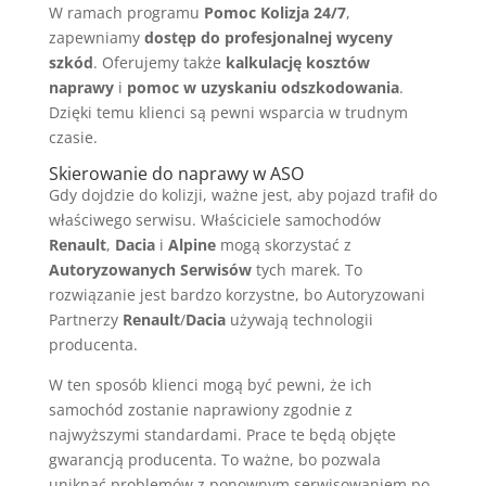
W ramach programu
Pomoc Kolizja 24/7
,
zapewniamy
dostęp do profesjonalnej wyceny
szkód
. Oferujemy także
kalkulację kosztów
naprawy
i
pomoc w uzyskaniu odszkodowania
.
Dzięki temu klienci są pewni wsparcia w trudnym
czasie.
Skierowanie do naprawy w ASO
Gdy dojdzie do kolizji, ważne jest, aby pojazd trafił do
właściwego serwisu. Właściciele samochodów
Renault
,
Dacia
i
Alpine
mogą skorzystać z
Autoryzowanych Serwisów
tych marek. To
rozwiązanie jest bardzo korzystne, bo Autoryzowani
Partnerzy
Renault
/
Dacia
używają technologii
producenta.
W ten sposób klienci mogą być pewni, że ich
samochód zostanie naprawiony zgodnie z
najwyższymi standardami. Prace te będą objęte
gwarancją producenta. To ważne, bo pozwala
uniknąć problemów z ponownym serwisowaniem po