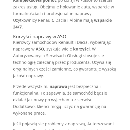
Kompleksowa pomoc
po kolizji w Polsce to szeroki
zakres usług. Obejmuje holowanie auta, wsparcie w
formalnościach i profesjonalne naprawy.
Użytkownicy Renault, Dacia i Alpine mają
wsparcie
24/7
.
Korzyści naprawy w ASO
Kierowcy samochodów Renault i Dacia, wybierając
naprawę w
ASO
, zyskują wiele
korzyści
. W
Autoryzowanych Serwisach Obsługi stosuje się
technologię zalecaną przez producenta. Używa się
oryginalnych części zamienne, co gwarantuje wysoką
jakość naprawy.
Przede wszystkim,
naprawa
jest bezpieczna i
funkcjonalna. To zapewnia, że samochód będzie
działał jak nowy po wyjechaniu z serwisu.
Dodatkowo, klienci mogą liczyć na gwarancję na
wykonane prace.
Jeśli pojawią się problemy z naprawą, Autoryzowani