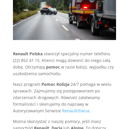
Renault
Polska
stworzył specjalny numer telefonu
(22) 852 41 15. Klienci mogą dzwonić do niego całą
dobę. Otrzymają
pomoc
w razie kolizji, wypadku czy
uszkodzenia samochodu.
Nasz program
Pomoc
Kolizja
24/7 pomaga w wielu
sprawach. Zajmujemy się postępowaniem po
zdarzeniach drogowych. Również załatwiamy
formalności i skierujemy do naprawy w
Autoryzowanym Serwisie
Renault/Dacia
.
Można skorzystać z naszej pomocy, jeśli masz
samochód
Renault
,
Dacia
lub
Alpine
. To dotyczy