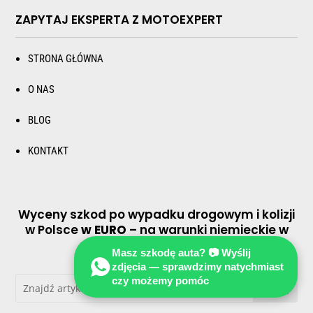
ZAPYTAJ EKSPERTA Z MOTOEXPERT
STRONA GŁÓWNA
O NAS
BLOG
KONTAKT
Wyceny szkod po wypadku drogowym i kolizji
w Polsce
w EURO
– na warunki niemieckie w
EURO
Masz szkodę auta? 📷 Wyślij
zdjęcia — sprawdzimy natychmiast
czy możemy pomóc