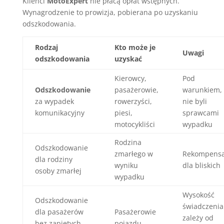
Klienci
MotoExpert
nie płacą opłat wstępnych.
Wynagrodzenie to prowizja, pobierana po uzyskaniu
odszkodowania.
Rodzaj
Kto może je
Uwagi
odszkodowania
uzyskać
Kierowcy,
Pod
Odszkodowanie
pasażerowie,
warunkiem, 
za wypadek
rowerzyści,
nie byli
komunikacyjny
piesi,
sprawcami
motocykliści
wypadku
Rodzina
Odszkodowanie
zmarłego w
Rekompensa
dla rodziny
wyniku
dla bliskich
osoby zmarłej
wypadku
Wysokość
Odszkodowanie
świadczenia
dla pasażerów
Pasażerowie
zależy od
bez zapiętych
pojazdu