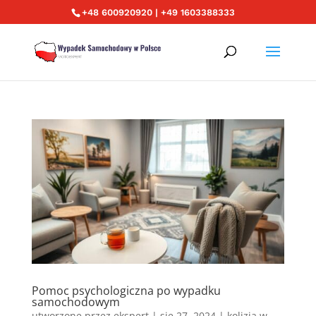
+48 600920920 | +49 1603388333
Pomoc psychologiczna po wypadku
samochodowym
utworzone przez
ekspert
|
sie 27, 2024
|
kolizja w