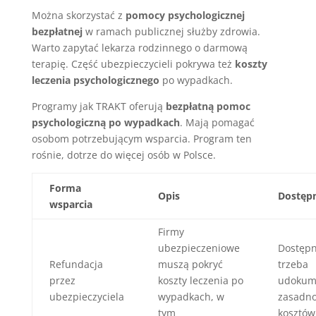
Można skorzystać z
pomocy psychologicznej
bezpłatnej
w ramach publicznej służby zdrowia.
Warto zapytać lekarza rodzinnego o darmową
terapię. Część ubezpieczycieli pokrywa też
koszty
leczenia psychologicznego
po wypadkach.
Programy jak TRAKT oferują
bezpłatną pomoc
psychologiczną po wypadkach
. Mają pomagać
osobom potrzebującym wsparcia. Program ten
rośnie, dotrze do więcej osób w Polsce.
Forma
Opis
Dostęp
wsparcia
Firmy
ubezpieczeniowe
Dostępn
Refundacja
muszą pokryć
trzeba
przez
koszty leczenia po
udokum
ubezpieczyciela
wypadkach, w
zasadn
tym
kosztów