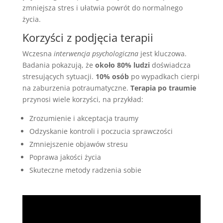
zmniejsza stres i ułatwia powrót do normalnego
życia.
Korzyści z podjęcia terapii
Wczesna
interwencja psychologiczna
jest kluczowa.
Badania pokazują, że
około 80% ludzi
doświadcza
stresujących sytuacji.
10% osób
po wypadkach cierpi
na zaburzenia potraumatyczne.
Terapia po traumie
przynosi wiele korzyści, na przykład:
Zrozumienie i akceptacja traumy
Odzyskanie kontroli i poczucia sprawczości
Zmniejszenie objawów stresu
Poprawa jakości życia
Skuteczne metody radzenia sobie