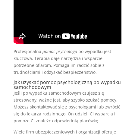
Profesjonalna
pomoc psychologa
po wypadku jest
kluczowa. Terapia daje narzędzia i wsparcie
potrzebne ofiarom. Pomaga im radzić sobie z
trudnościami i odzyskać bezpieczeństwo.
Jak uzyskać pomoc psychologiczną po wypadku
samochodowym
Jeśli po wypadku samochodowym czujesz się
stresowany, ważne jest, aby szybko szukać pomocy.
Możesz skontaktować się z psychologami lub zwrócić
się do lekarza rodzinnego. On udzieli Ci wsparcia i
pomoże Ci znaleźć odpowiednią placówkę.
Wiele firm ubezpieczeniowych i organizacji oferuje