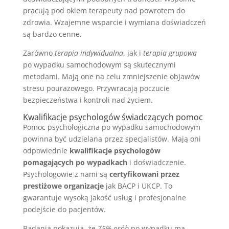
pracują pod okiem terapeuty nad powrotem do
zdrowia. Wzajemne wsparcie i wymiana doświadczeń
są bardzo cenne.
Zarówno
terapia indywidualna
, jak i
terapia grupowa
po wypadku samochodowym są skutecznymi
metodami. Mają one na celu zmniejszenie objawów
stresu pourazowego. Przywracają poczucie
bezpieczeństwa i kontroli nad życiem.
Kwalifikacje psychologów świadczących pomoc
Pomoc psychologiczna po wypadku samochodowym
powinna być udzielana przez specjalistów. Mają oni
odpowiednie
kwalifikacje psychologów
pomagających po wypadkach
i doświadczenie.
Psychologowie z nami są
certyfikowani przez
prestiżowe organizacje
jak BACP i UKCP. To
gwarantuje wysoką jakość usług i profesjonalne
podejście do pacjentów.
Badania pokazują, że
75% osób
po wypadku ma