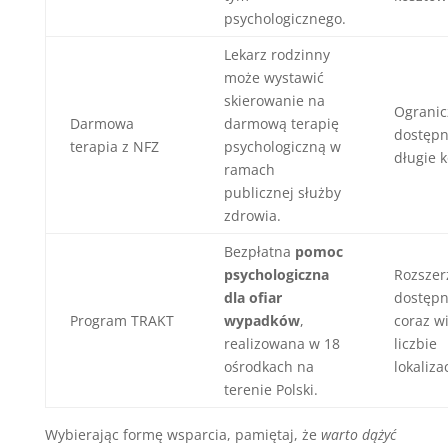
psychologicznego.
Lekarz rodzinny
może wystawić
skierowanie na
Ogranic
Darmowa
darmową terapię
dostępn
terapia z NFZ
psychologiczną w
długie k
ramach
publicznej służby
zdrowia.
Bezpłatna
pomoc
psychologiczna
Rozszer
dla ofiar
dostępn
Program TRAKT
wypadków
,
coraz w
realizowana w 18
liczbie
ośrodkach na
lokalizac
terenie Polski.
Wybierając formę wsparcia, pamiętaj, że
warto dążyć