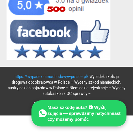
https://wypadeksamochodowywpolsce.pl/
Wypadek i kolizja
drogowa obcokrajowca w Polsce – Wyceny szkod niemieckich,
austryjackich pojazdow w Polsce – Niemieckie rejestracje – Wyceny
autokasko i z OC sprawcy –
NIE CZEKAJ – ZAPYTAJ EKSPERTA !
Masz szkodę auta? 📷 Wyślij
zdjęcia — sprawdzimy natychmiast
czy możemy pomóc