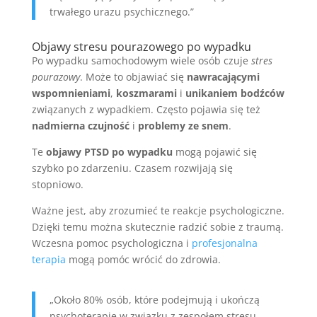
trwałego urazu psychicznego.”
Objawy stresu pourazowego po wypadku
Po wypadku samochodowym wiele osób czuje
stres
pourazowy
. Może to objawiać się
nawracającymi
wspomnieniami
,
koszmarami
i
unikaniem bodźców
związanych z wypadkiem. Często pojawia się też
nadmierna czujność
i
problemy ze snem
.
Te
objawy PTSD po wypadku
mogą pojawić się
szybko po zdarzeniu. Czasem rozwijają się
stopniowo.
Ważne jest, aby zrozumieć te reakcje psychologiczne.
Dzięki temu można skutecznie radzić sobie z traumą.
Wczesna pomoc psychologiczna i
profesjonalna
terapia
mogą pomóc wrócić do zdrowia.
„Około 80% osób, które podejmują i ukończą
psychoterapię w związku z zespołem stresu