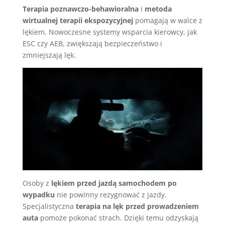
Terapia poznawczo-behawioralna
i
metoda
wirtualnej terapii ekspozycyjnej
pomagają w walce z
lękiem. Nowoczesne systemy wsparcia kierowcy, jak
ESC czy AEB, zwiększają bezpieczeństwo i
zmniejszają lęk.
Osoby z
lękiem przed jazdą samochodem po
wypadku
nie powinny rezygnować z jazdy.
Specjalistyczna
terapia na lęk przed prowadzeniem
auta
pomoże pokonać strach. Dzięki temu odzyskają