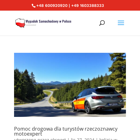
+48 600920920 | +49 1603388333
Pomoc drogowa dla turystów rzeczoznawcy
motoexpert
utworzone przez
ekspert
|
lis 27, 2024
|
kolizja w