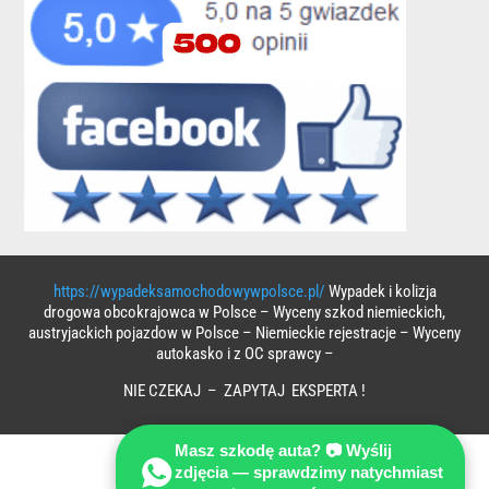
https://wypadeksamochodowywpolsce.pl/
Wypadek i kolizja
drogowa obcokrajowca w Polsce – Wyceny szkod niemieckich,
austryjackich pojazdow w Polsce – Niemieckie rejestracje – Wyceny
autokasko i z OC sprawcy –
NIE CZEKAJ – ZAPYTAJ EKSPERTA !
Masz szkodę auta? 📷 Wyślij
zdjęcia — sprawdzimy natychmiast