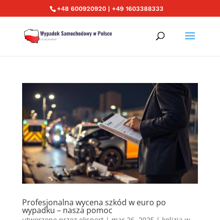
+48 600920920 | +49 1603388333
Profesjonalna wycena szkód w euro po
wypadku – nasza pomoc
utworzone przez
ekspert
|
mar 26, 2025
|
kolizja w