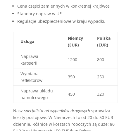
Cena części zamiennych w konkretnej krajówce
Standary napraw w UE
Regulacje ubezpieczeniowe w kraju wypadku
Niemcy
Polska
Usługa
(EUR)
(EUR)
Naprawa
1200
800
karoserii
Wymiana
350
250
reflektorów
Naprawa układu
450
320
hamulcowego
Nasz
specjalista od wypadków drogowych
sprawdza
koszty postójowe. W Niemczech to od 20 do 50 EUR
dziennie. Różnice w kosztach roboczych są duże: 80
EUR/h w Niemczech i 50 EUR/h w Polsce.