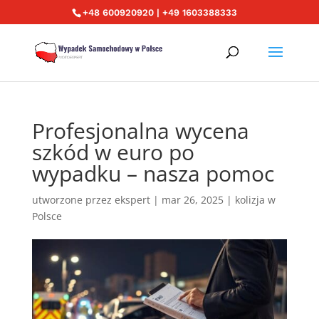
+48 600920920 | +49 1603388333
Profesjonalna wycena
szkód w euro po
wypadku – nasza pomoc
utworzone przez
ekspert
|
mar 26, 2025
|
kolizja w
Polsce