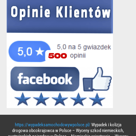
https://wypadeksamochodowywpolsce.pl/
Wypadek i kolizja
drogowa obcokrajowca w Polsce – Wyceny szkod niemieckich,